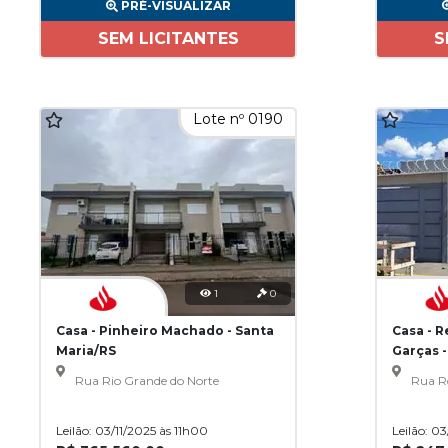
PRÉ-VISUALIZAR
SEM LICITANTES
S
Lote nº 0190
1
0
Casa - Pinheiro Machado - Santa
Casa - 
Maria/RS
Garças 
Rua Rio Grande do Norte
Rua R
Leilão: 03/11/2025 às 11h00
Leilão: 0