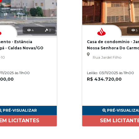
4
0
5
ento - Estância
Casa de condomínio - Ja
gá - Caldas Novas/GO
Nossa Senhora Do Carmo
Paulo/SP
-10
Rua Jardel Filho
3/11/2025 às 11h00
Leilão: 03/11/2025 às 11h00
200,00
R$ 434.720,00
PRÉ-VISUALIZAR
PRÉ-VISUALIZA
EM LICITANTES
SEM LICITANT