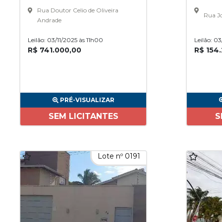
Rua Doutor Celio de Oliveira
Rua Jo
Andrade
Leilão: 03/11/2025 às 11h00
Leilão: 0
R$ 741.000,00
R$ 154
PRÉ-VISUALIZAR
SEM LICITANTES
S
Lote nº 0191