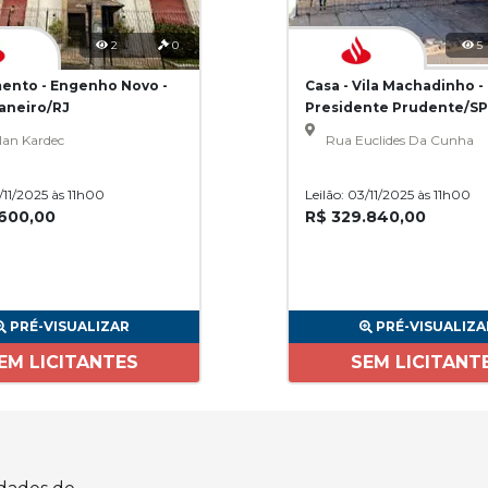
2
0
5
ento - Engenho Novo -
Casa - Vila Machadinho -
Janeiro/RJ
Presidente Prudente/SP
lan Kardec
Rua Euclides Da Cunha
3/11/2025 às 11h00
Leilão: 03/11/2025 às 11h00
.600,00
R$ 329.840,00
PRÉ-VISUALIZAR
PRÉ-VISUALIZA
EM LICITANTES
SEM LICITANT