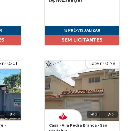
R$ 874.000,00
R
PRÉ-VISUALIZAR
ES
SEM LICITANTES
 nº 0201
Lote nº 0178
0
2
0
re -
Casa - Vila Pedra Branca - São