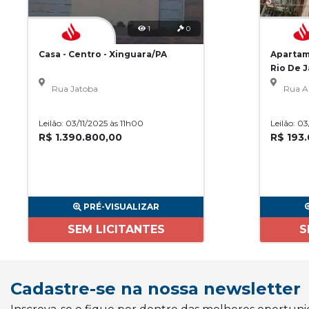
1
0
Casa - Centro - Xinguara/PA
Apartam
Rio De 
Rua Jatoba
Rua A
Leilão: 03/11/2025 às 11h00
Leilão: 0
R$ 1.390.800,00
R$ 193
PRÉ-VISUALIZAR
SEM LICITANTES
S
Cadastre-se na nossa newsletter