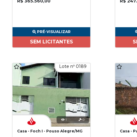
R$ 365.560,00
R$ 247
PRÉ-VISUALIZAR
SEM LICITANTES
S
Lote nº 0189
1
0
Casa - Foch I - Pouso Alegre/MG
Casa - 