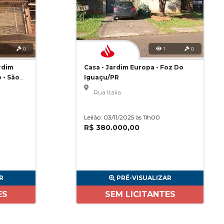
0
1
0
rdim
Casa - Jardim Europa - Foz Do
 - São
Iguaçu/PR
Rua Itália
Leilão: 03/11/2025 às 11h00
R$ 380.000,00
R
PRÉ-VISUALIZAR
ES
SEM LICITANTES