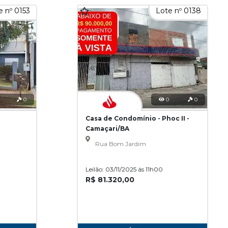
e nº 0153
Lote nº 0138
0
0
0
Casa de Condomínio - Phoc II -
Camaçari/BA
Rua Bom Jardim
Leilão: 03/11/2025 às 11h00
R$ 81.320,00