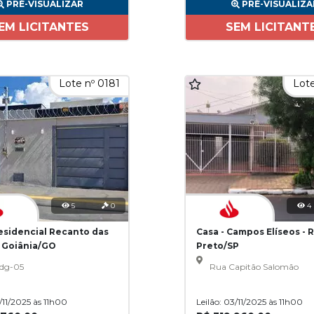
PRÉ-VISUALIZAR
PRÉ-VISUALIZA
EM LICITANTES
SEM LICITANT
Lote nº 0181
Lote
5
0
4
Residencial Recanto das
Casa - Campos Elíseos - 
- Goiânia/GO
Preto/SP
dg-05
Rua Capitão Salomão
3/11/2025 às 11h00
Leilão: 03/11/2025 às 11h00