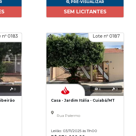
R
PRÉ-VISUALIZAR
ES
SEM LICITANTES
 nº 0183
Lote nº 0187
0
6
0
Ribeirão
Casa - Jardim Itália - Cuiabá/MT
Rua Palermo
Leilão: 03/11/2025 às 11h00