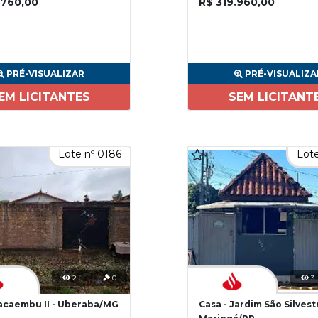
.760,00
R$ 319.960,00
PRÉ-VISUALIZAR
PRÉ-VISUALIZA
EM LICITANTES
SEM LICITANT
Lote nº 0186
Lote
2
0
3
Pacaembu II - Uberaba/MG
Casa - Jardim São Silvest