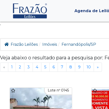
Agenda de Leil
.
Frazão Leilões
Imóveis
Fernandópolis/SP
Veja abaixo o resultado para a pesquisa por:
F
«
1
2
3
4
5
6
7
8
9
10
»
Lote nº 0145