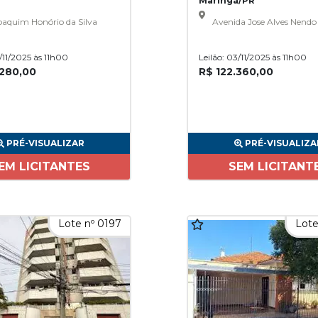
Maringá/PR
aquim Honório da Silva
Avenida Jose Alves Nendo
3/11/2025 às 11h00
Leilão: 03/11/2025 às 11h00
.280,00
R$ 122.360,00
PRÉ-VISUALIZAR
PRÉ-VISUALIZA
EM LICITANTES
SEM LICITANT
Lote nº 0197
Lote