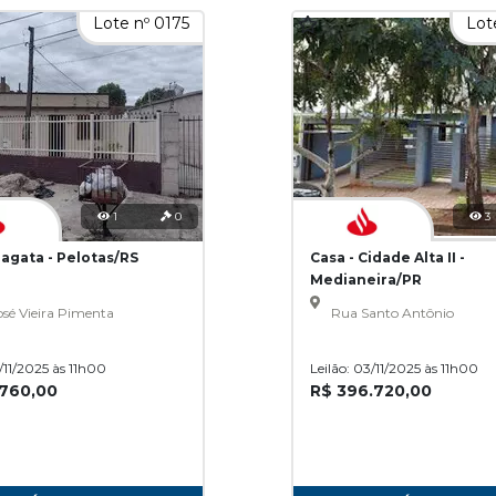
Lote nº 0175
Lot
1
0
3
ragata - Pelotas/RS
Casa - Cidade Alta II -
Medianeira/PR
sé Vieira Pimenta
Rua Santo Antônio
3/11/2025 às 11h00
Leilão: 03/11/2025 às 11h00
.760,00
R$ 396.720,00