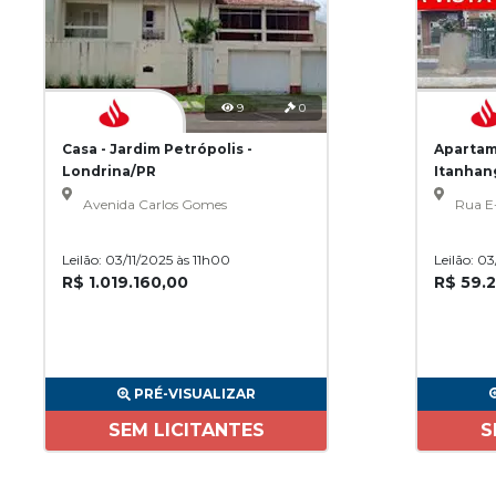
9
0
Casa - Jardim Petrópolis -
Apartam
Londrina/PR
Itanhan
Avenida Carlos Gomes
Rua E
Leilão: 03/11/2025 às 11h00
Leilão: 0
R$ 1.019.160,00
R$ 59.
PRÉ-VISUALIZAR
SEM LICITANTES
S