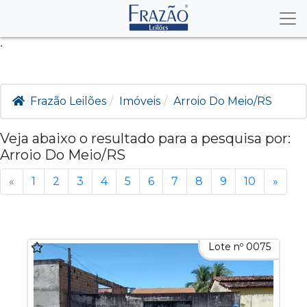
.
Frazão Leilões
Imóveis
Arroio Do Meio/RS
Veja abaixo o resultado para a pesquisa por:
Arroio Do Meio/RS
«
1
2
3
4
5
6
7
8
9
10
»
Lote nº 0075