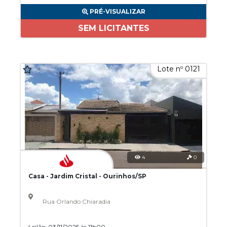
PRÉ-VISUALIZAR
SEM LICITANTES
Lote nº 0121
4
0
Casa - Jardim Cristal - Ourinhos/SP
Rua Orlando Chiaradia
Leilão: 03/11/2025 às 11h00