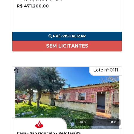
R$ 471.200,00
PRÉ-VISUALIZAR
SEM LICITANTES
Lote nº 0111
0
0
Casa - São Gonçalo - Pelotas/RS