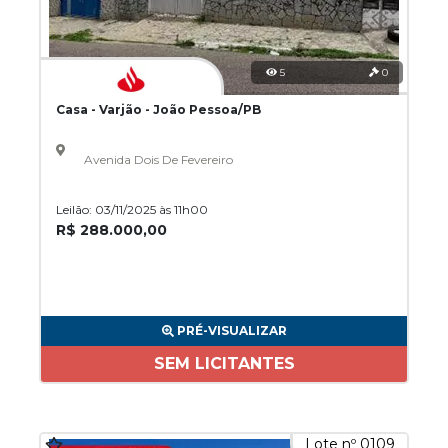
5
0
Casa - Varjão - João Pessoa/PB
Avenida Dois De Fevereiro
Leilão: 03/11/2025 às 11h00
R$ 288.000,00
PRÉ-VISUALIZAR
SEM LICITANTES
Lote nº 0109