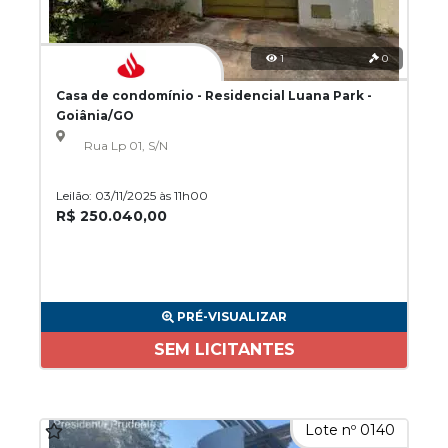
1
0
Casa de condomínio - Residencial Luana Park -
Goiânia/GO
Rua Lp 01, S/N
Leilão: 03/11/2025 às 11h00
R$ 250.040,00
PRÉ-VISUALIZAR
SEM LICITANTES
Lote nº 0140