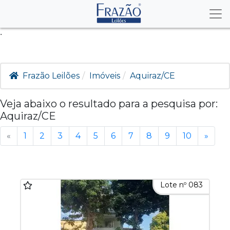
.
Frazão Leilões
Imóveis
Aquiraz/CE
Veja abaixo o resultado para a pesquisa por:
Aquiraz/CE
«
1
2
3
4
5
6
7
8
9
10
»
Lote nº 083