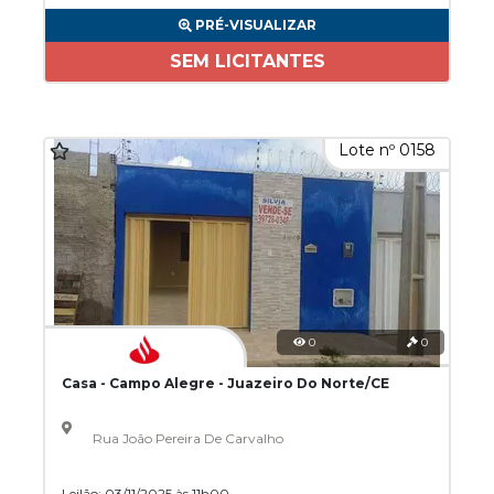
PRÉ-VISUALIZAR
SEM LICITANTES
Lote nº 0158
0
0
Casa - Campo Alegre - Juazeiro Do Norte/CE
Rua João Pereira De Carvalho
Leilão: 03/11/2025 às 11h00