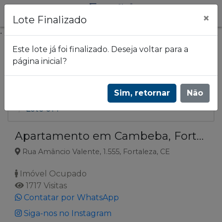
×
Lote Finalizado
.
Este lote já foi finalizado. Deseja voltar para a
página inicial?
Frazão Leilões
Leilão de 14 imóveis | Estados: CE - GO - MT -
Sim, retornar
Não
PR - SC - SP - TO | 3656
Lote 014
Apartamento em Cambeba, Fortaleza CE
Rua Amâncio Valente, 1.555, Fortaleza, CE
Imóvel Ocupado
1717 Visitas
Contatar por WhatsApp
Siga-nos no Instagram