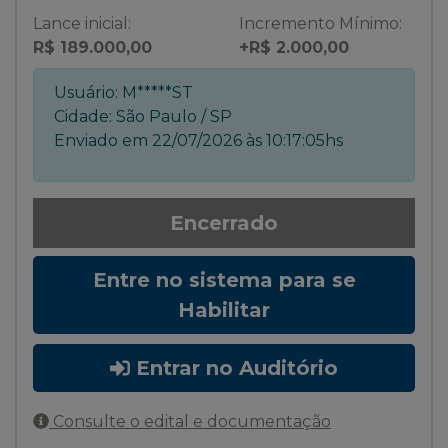
Lance inicial:
Incremento Mínimo:
R$ 189.000,00
+R$ 2.000,00
Usuário:
M*****ST
Cidade:
São Paulo / SP
Enviado em
22/07/2026 às 10:17:05hs
Encerrado
Entre no sistema para se
Habilitar
Entrar no Auditório
Consulte o edital e documentação