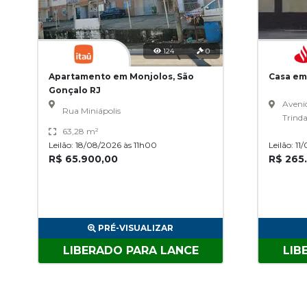
124
0
Apartamento em Monjolos, São
Casa em
Gonçalo RJ
Aveni
Rua Miniápolis
Trind
63,28 m²
Leilão: 18/08/2026 às 11h00
Leilão: 1
R$ 65.900,00
R$ 265
PRÉ-VISUALIZAR
LIBERADO PARA LANCE
LIB