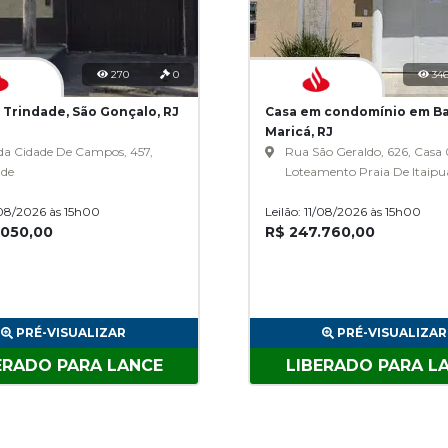
270
0
34
 Trindade, São Gonçalo, RJ
Casa em condomínio em Ba
Maricá, RJ
da Cidade De Campos, 457,
Rua São Geraldo, 626, Casa 
ade
Loteamento Praia De Itaipu
Barroco
1/08/2026 às 15h00
Leilão: 11/08/2026 às 15h00
.050,00
R$ 247.760,00
PRÉ-VISUALIZAR
PRÉ-VISUALIZAR
ERADO PARA LANCE
LIBERADO PARA L