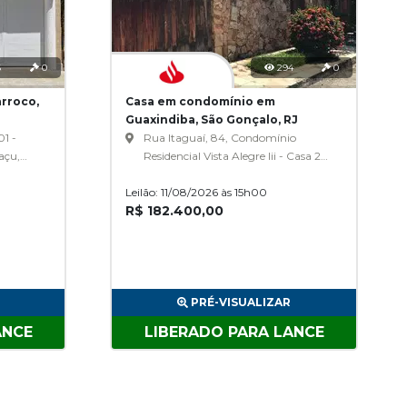
6
0
294
0
rroco,
Casa em condomínio em
Guaxindiba, São Gonçalo, RJ
01 -
Rua Itaguaí, 84, Condomínio
açu,
Residencial Vista Alegre Iii - Casa 27,
Guaxindiba
Leilão: 11/08/2026 às 15h00
R$ 182.400,00
PRÉ-VISUALIZAR
ANCE
LIBERADO PARA LANCE