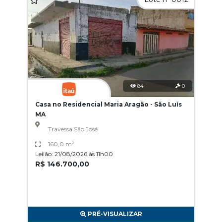
84
0
Casa no Residencial Maria Aragão - São Luís
MA
Travessa São José
160,0 m²
Leilão: 21/08/2026 às 11h00
R$ 146.700,00
PRÉ-VISUALIZAR