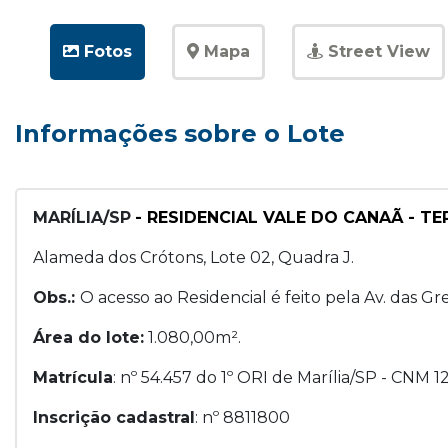
Fotos
Mapa
Street View
Informações sobre o Lote
MARÍLIA/SP
- RESIDENCIAL VALE DO CANAÃ - T
Alameda dos Crótons, Lote 02, Quadra J.
Obs.:
O acesso ao Residencial é feito pela Av. das Gr
Área do lote:
1.080,00m².
Matrícula
: nº 54.457 do 1º ORI de Marília/SP - CNM 
Inscrição cadastral
: nº 8811800