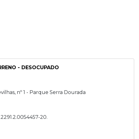
ERRENO - DESOCUPADO
evilhas, nº 1 - Parque Serra Dourada
122291.2.0054457-20.