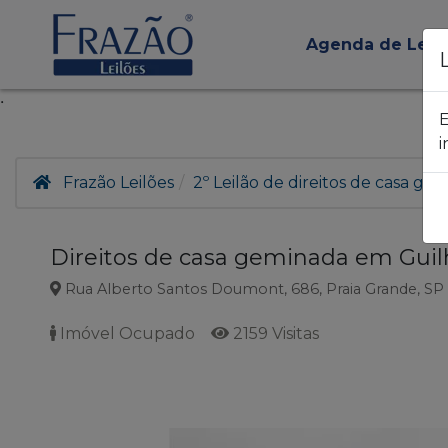
Agenda de Leil
.
E
i
Frazão Leilões
2º Leilão de direitos de casa g
Direitos de casa geminada em Guil
Rua Alberto Santos Doumont, 686, Praia Grande, SP
Imóvel Ocupado
2159 Visitas