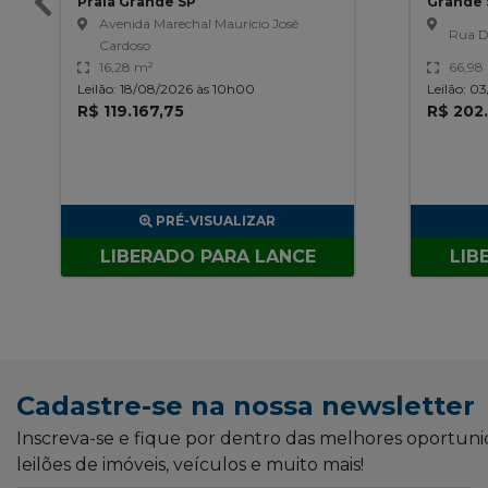
Praia Grande SP
Grande 
Avenida Marechal Maurício José
Rua D
Cardoso
16,28 m²
66,98
Leilão: 18/08/2026 às 10h00
Leilão: 0
R$ 119.167,75
R$ 202
PRÉ-VISUALIZAR
LIBERADO PARA LANCE
LIB
Cadastre-se na nossa newsletter
Inscreva-se e fique por dentro das melhores oportun
leilões de imóveis, veículos e muito mais!