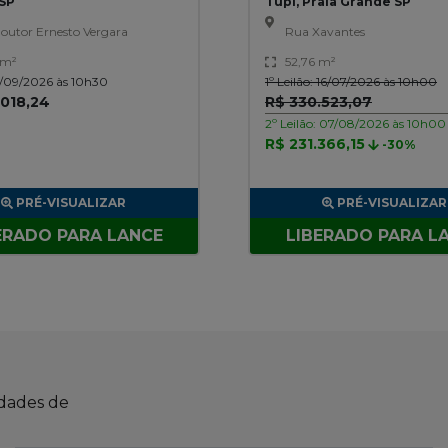
SP
Tupi, Praia Grande SP
outor Ernesto Vergara
Rua Xavantes
 m²
52,76 m²
3/09/2026 às 10h30
1º Leilão: 16/07/2026 às 10h00
.018,24
R$ 330.523,07
2º Leilão: 07/08/2026 às 10h00
R$ 231.366,15
-30%
PRÉ-VISUALIZAR
PRÉ-VISUALIZAR
ERADO PARA LANCE
LIBERADO PARA L
idades de