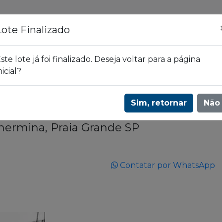
ões
Leilões
Blog
Lote Finalizado
ste lote já foi finalizado. Deseja voltar para a página
nicial?
eminada em Guilhermina, Praia Grande SP | 3580
Lote 3
Sim, retornar
Não
hermina, Praia Grande SP
Contatar por WhatsApp