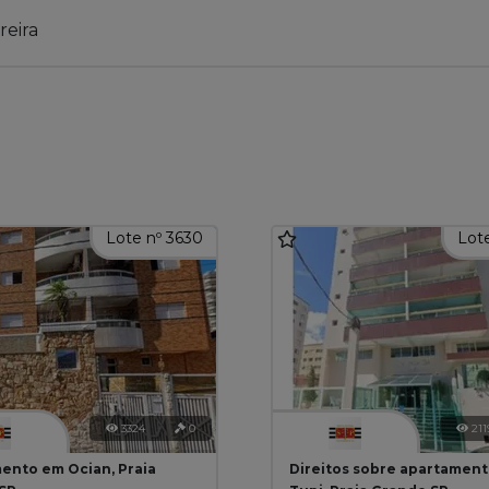
reira
Lote nº 3630
Lote
3324
0
211
ento em Ocian, Praia
Direitos sobre apartamento