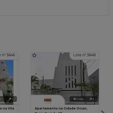
 nº 3646
Lote nº 3648
9
1
2488
3
 na Vila
Apartamento na Cidade Ocian,