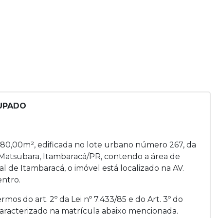
CUPADO
 180,00m², edificada no lote urbano número 267, da
atsubara, Itambaracá/PR, contendo a área de
l de Itambaracá, o imóvel está localizado na AV.
entro.
os do art. 2º da Lei nº 7.433/85 e do Art. 3º do
caracterizado na matrícula abaixo mencionada.