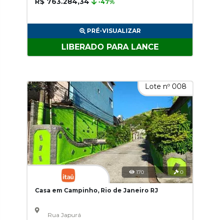
R$ 763.284,34
-47%
PRÉ-VISUALIZAR
LIBERADO PARA LANCE
Lote nº 008
170
0
Casa em Campinho, Rio de Janeiro RJ
Rua Japurá