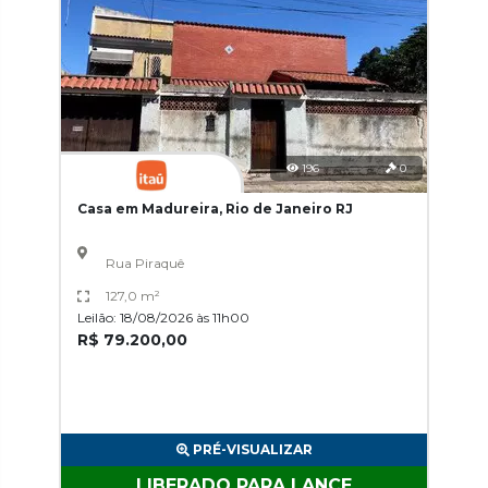
196
0
Casa em Madureira, Rio de Janeiro RJ
Rua Piraquê
127,0 m²
Leilão: 18/08/2026 às 11h00
R$ 79.200,00
PRÉ-VISUALIZAR
LIBERADO PARA LANCE