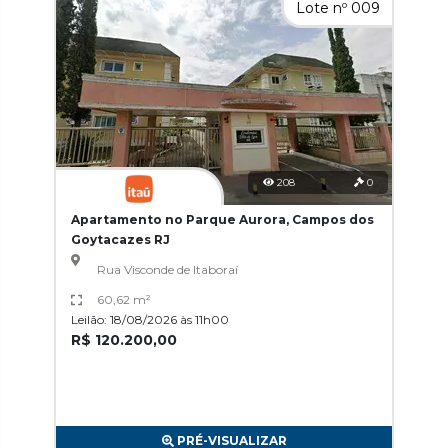
Lote nº 009
208
0
Apartamento no Parque Aurora, Campos dos
Goytacazes RJ
Rua Visconde de Itaboraí
60,62 m²
Leilão: 18/08/2026 às 11h00
R$ 120.200,00
PRÉ-VISUALIZAR