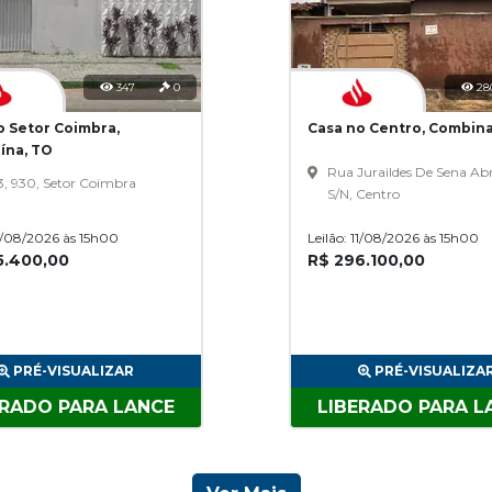
347
0
28
o Setor Coimbra,
Casa no Centro, Combin
ína, TO
Rua Juraildes De Sena Ab
3, 930, Setor Coimbra
S/N, Centro
11/08/2026 às 15h00
Leilão: 11/08/2026 às 15h00
5.400,00
R$ 296.100,00
PRÉ-VISUALIZAR
PRÉ-VISUALIZA
ERADO PARA LANCE
LIBERADO PARA L