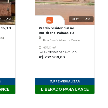
0
0
101
0
ado, TO
Prédio residencial no
Buritirana, Palmas TO
reu,
Rua Josefa Alves da Cunha
437,0 m²
Leilão: 21/08/2026 às 11h00
R$ 232.500,00
R
PRÉ-VISUALIZAR
ANCE
LIBERADO PARA LANCE