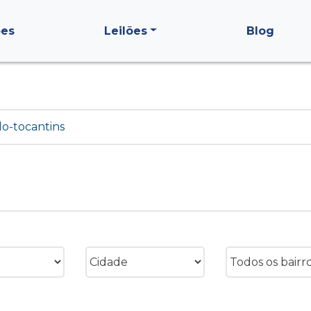
ões
Leilões
Blog
do-tocantins