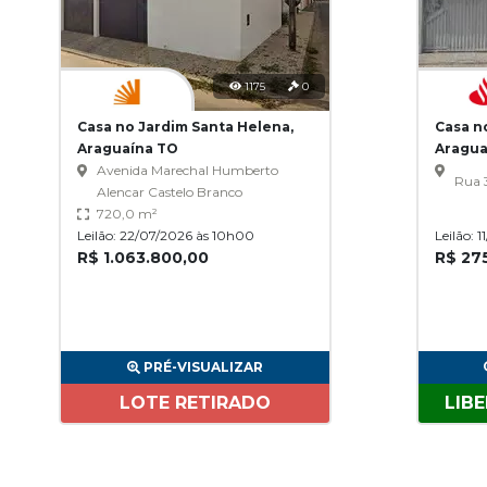
1175
0
Casa no Jardim Santa Helena,
Casa n
Araguaína TO
Aragua
Avenida Marechal Humberto
Rua 
Alencar Castelo Branco
720,0 m²
Leilão: 22/07/2026 às 10h00
Leilão: 
R$ 1.063.800,00
R$ 27
PRÉ-VISUALIZAR
LOTE RETIRADO
LIB