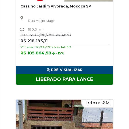
Casa no Jardim Alvorada, Mococa SP
Rua Hugo Magri
180,5 m²
1º Leilão: 07/08/2026 às 14h30
R$ 218.193,11
2º Leilão: 10/08/2026 às 14h30
R$ 185.864,58
-15%
PRÉ-VISUALIZAR
LIBERADO PARA LANCE
Lote nº 002