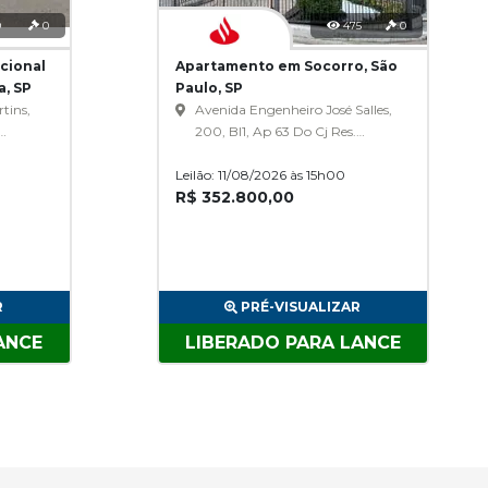
9
0
475
0
cional
Apartamento em Socorro, São
a, SP
Paulo, SP
tins,
Avenida Engenheiro José Salles,
200, Bl1, Ap 63 Do Cj Res.
Parque Dos Pássaros, Socorro
Leilão: 11/08/2026 às 15h00
R$ 352.800,00
R
PRÉ-VISUALIZAR
ANCE
LIBERADO PARA LANCE