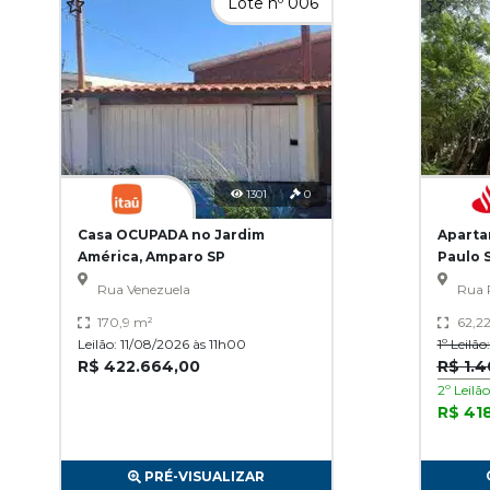
Lote nº 006
1301
0
Casa OCUPADA no Jardim
Aparta
América, Amparo SP
Paulo 
Rua Venezuela
Rua 
170,9 m²
62,2
Leilão: 11/08/2026 às 11h00
1º Leilã
R$ 422.664,00
R$ 1.4
2º Leilã
R$ 41
PRÉ-VISUALIZAR