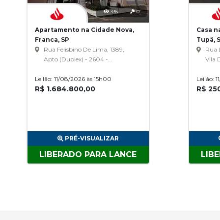
335
0
Apartamento na Cidade Nova,
Casa na
Franca, SP
Tupã, 
Rua Felisbino De Lima, 1389,
Rua L
Apto (Duplex) - 2604 -
Vila 
Condomínio Residencial Terraço
Indus
Leilão: 11/08/2026 às 15h00
D' Itália, Cidade Nova
Leilão: 
R$ 1.684.800,00
R$ 25
PRÉ-VISUALIZAR
LIBERADO PARA LANCE
LIB