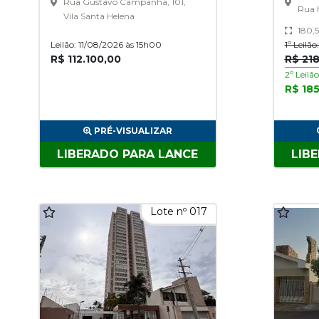
Rua Gustavo Campanha, 101,
Rua 
Vila Santa Helena
180,
Leilão: 11/08/2026 às 15h00
1º Leilã
R$ 112.100,00
R$ 218
2º Leilã
R$ 18
PRÉ-VISUALIZAR
LIBERADO PARA LANCE
LIB
Lote nº 017