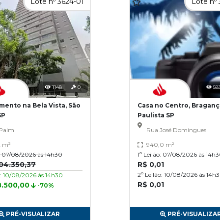
Lote nº 3624-01
Lote nº
1148
0
58
mento na Bela Vista, São
Casa no Centro, Braganç
SP
Paulista SP
Paim
Rua José Domingues
2 m²
940,0 m²
o: 07/08/2026 às 14h30
1º Leilão: 07/08/2026 às 14h
04.350,37
R$ 0,01
2º Leilão: 10/08/2026 às 14h
o: 10/08/2026 às 14h30
R$ 0,01
8.500,00
-70%
PRÉ-VISUALIZAR
PRÉ-VISUALIZA