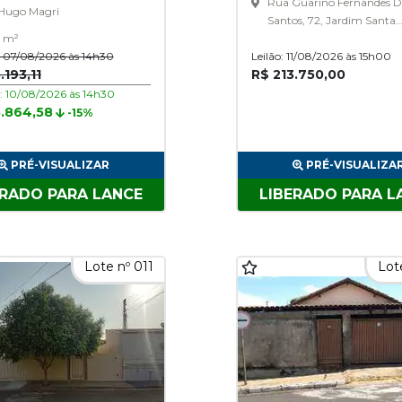
Rua Guarino Fernandes D
Hugo Magri
Santos, 72, Jardim Santa
5 m²
Bárbara
o: 07/08/2026 às 14h30
Leilão: 11/08/2026 às 15h00
.193,11
R$ 213.750,00
o: 10/08/2026 às 14h30
5.864,58
-15%
PRÉ-VISUALIZAR
PRÉ-VISUALIZA
ERADO PARA LANCE
LIBERADO PARA L
Lote nº 011
Lot