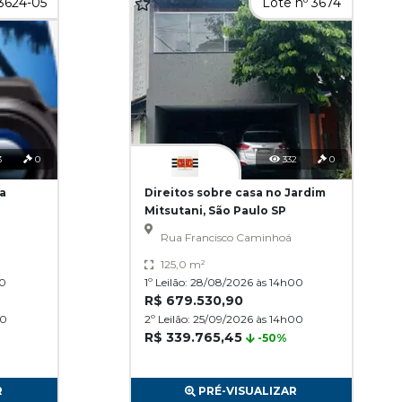
 3624-05
Lote nº 3674
3
0
332
0
a
Direitos sobre casa no Jardim
Mitsutani, São Paulo SP
Rua Francisco Caminhoá
125,0 m²
30
1º Leilão: 28/08/2026 às 14h00
R$ 679.530,90
30
2º Leilão: 25/09/2026 às 14h00
R$ 339.765,45
-50%
R
PRÉ-VISUALIZAR