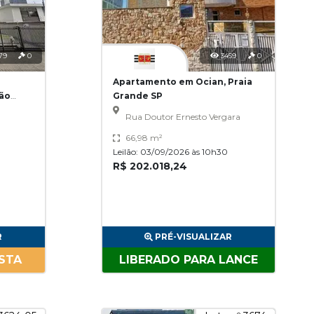
79
0
3459
0
Apartamento em Ocian, Praia
São
Grande SP
Rua Doutor Ernesto Vergara
66,98 m²
Leilão: 03/09/2026 às 10h30
R$ 202.018,24
R
PRÉ-VISUALIZAR
STA
LIBERADO PARA LANCE