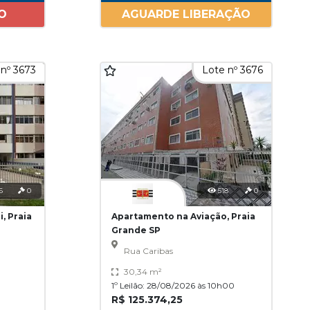
O
AGUARDE LIBERAÇÃO
nº 3673
Lote nº 3676
6
0
518
0
, Praia
Apartamento na Aviação, Praia
Grande SP
Rua Caribas
30,34 m²
1º Leilão: 28/08/2026 às 10h00
R$ 125.374,25