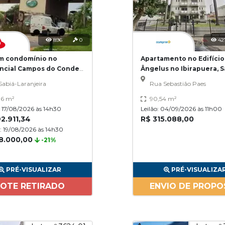
896
0
42
m condomínio no
Apartamento no Edifício
ncial Campos do Conde,
Ângelus no Ibirapuera, 
ça Paulista SP
Paulo SP
Sabiá-Laranjeira
Rua Sebastião Paes
36 m²
90,54 m²
o: 17/08/2026 às 14h30
Leilão: 04/09/2026 às 11h00
92.911,34
R$ 315.088,00
o: 19/08/2026 às 14h30
8.000,00
-21%
PRÉ-VISUALIZAR
PRÉ-VISUALIZA
LOTE RETIRADO
ENVIO DE PROPO