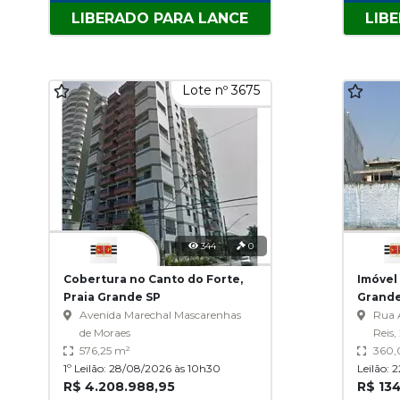
LIBERADO PARA LANCE
LIB
Lote nº 3675
344
0
Cobertura no Canto do Forte,
Imóvel 
Praia Grande SP
Grande
Avenida Marechal Mascarenhas
Rua 
de Moraes
Reis,
576,25 m²
360,
1º Leilão: 28/08/2026 às 10h30
Leilão: 
R$ 4.208.988,95
R$ 134