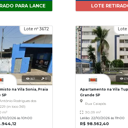
ERADO PARA LANCE
LOTE RETIRAD
Lote nº 3672
Lote 
367
0
67
misto na Vila Sonia, Praia
Apartamento na Vila Tupi
 SP
Grande SP
Antônio Rodrigues dos
Rua Caiapós
 229 (in loco 361)
0 m²
30,09 m²
22/10/2026 às 10h00
Leilão: 22/10/2026 às 11h00
.944,12
R$ 98.562,40