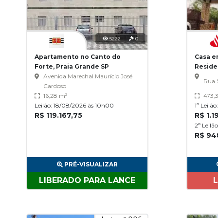
5222
0
Apartamento no Canto do
Casa e
Forte, Praia Grande SP
Reside
Avenida Marechal Maurício José
Bragan
Rua 
Cardoso
16,28 m²
473,
Leilão: 18/08/2026 às 10h00
1º Leilã
R$ 119.167,75
R$ 1.1
2º Leilã
R$ 94
PRÉ-VISUALIZAR
LIBERADO PARA LANCE