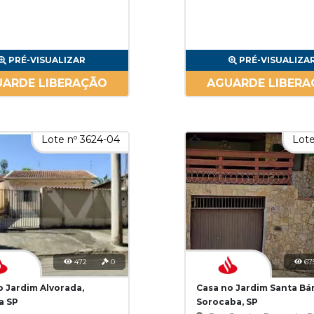
PRÉ-VISUALIZAR
PRÉ-VISUALIZA
ARDE LIBERAÇÃO
AGUARDE LIBER
Lote nº 3624-04
Lote
472
0
67
o Jardim Alvorada,
Casa no Jardim Santa Bá
a SP
Sorocaba, SP