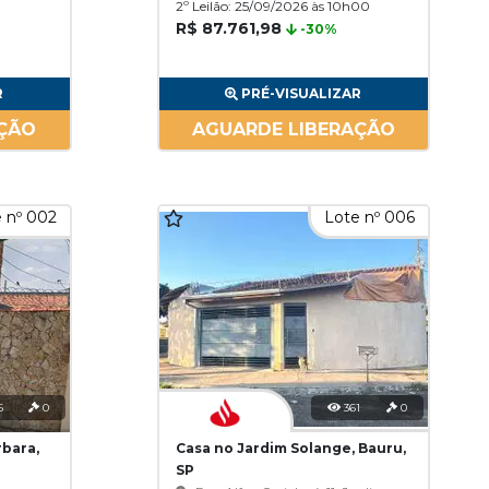
2º Leilão: 25/09/2026 às 10h00
R$ 87.761,98
-30%
R
PRÉ-VISUALIZAR
AÇÃO
AGUARDE LIBERAÇÃO
 nº 002
Lote nº 006
5
0
361
0
rbara,
Casa no Jardim Solange, Bauru,
SP