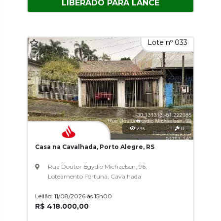
LIBERADO PARA LANCE
Lote nº 033
233
0
Casa na Cavalhada, Porto Alegre, RS
Rua Doutor Egydio Michaelsen, 96,
Loteamento Fortuna, Cavalhada
Leilão: 11/08/2026 às 15h00
R$ 418.000,00