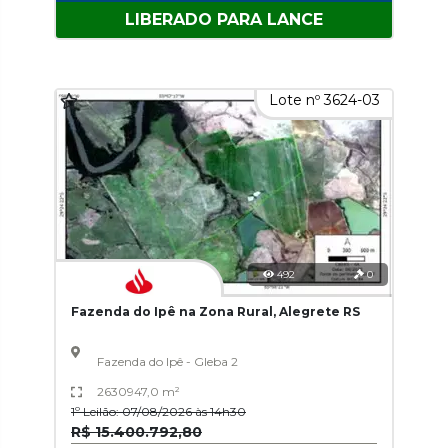
LIBERADO PARA LANCE
Lote nº 3624-03
492
0
Fazenda do Ipê na Zona Rural, Alegrete RS
Fazenda do Ipê - Gleba 2
2630947,0 m²
1º Leilão: 07/08/2026 às 14h30
R$ 15.400.792,80