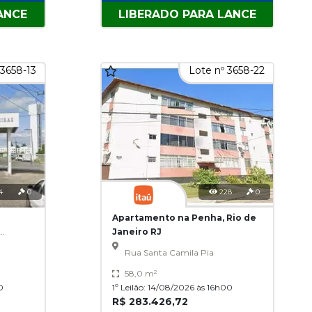
ANCE
LIBERADO PARA LANCE
 3658-13
Lote nº 3658-22
4
0
228
0
Apartamento na Penha, Rio de
Janeiro RJ
Rua Santa Camila Pia
58,0 m²
0
1º Leilão: 14/08/2026 às 16h00
R$ 283.426,72