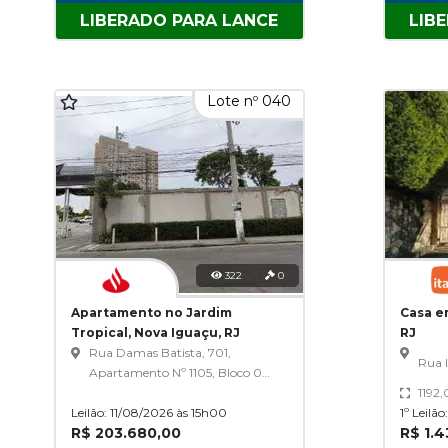
LIBERADO PARA LANCE
LIB
Lote nº 040
322
0
Apartamento no Jardim
Casa e
Tropical, Nova Iguaçu, RJ
RJ
Rua Damas Batista, 701,
Rua 
Apartamento Nº 1105, Bloco 01,
Edifício Residencial Itália,
1192
Leilão: 11/08/2026 às 15h00
Jardim Tropical
1º Leilã
R$ 203.680,00
R$ 1.4