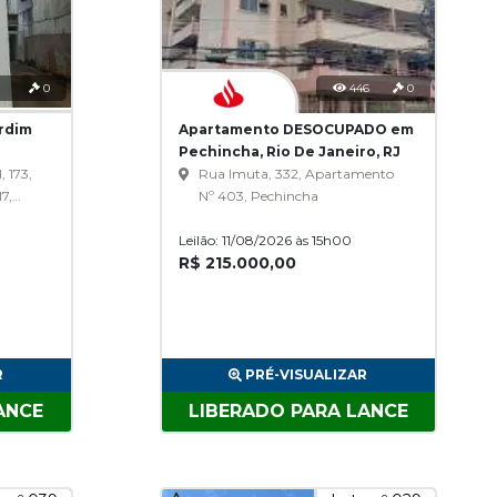
1
0
446
0
rdim
Apartamento DESOCUPADO em
Pechincha, Rio De Janeiro, RJ
 173,
Rua Imuta, 332, Apartamento
7,
Nº 403, Pechincha
ista
Leilão: 11/08/2026 às 15h00
R$ 215.000,00
R
PRÉ-VISUALIZAR
ANCE
LIBERADO PARA LANCE