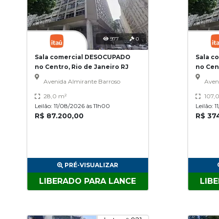
977
0
Sala comercial DESOCUPADO
Sala c
no Centro, Rio de Janeiro RJ
no Cent
Avenida Almirante Barroso
Aven
28,0 m²
107,
Leilão: 11/08/2026 às 11h00
Leilão: 
R$ 87.200,00
R$ 37
PRÉ-VISUALIZAR
LIBERADO PARA LANCE
LIB