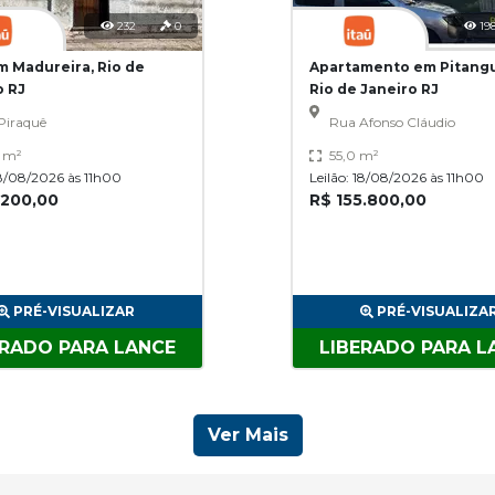
232
0
19
m Madureira, Rio de
Apartamento em Pitangu
o RJ
Rio de Janeiro RJ
Piraquê
Rua Afonso Cláudio
0 m²
55,0 m²
18/08/2026 às 11h00
Leilão: 18/08/2026 às 11h00
.200,00
R$ 155.800,00
PRÉ-VISUALIZAR
PRÉ-VISUALIZA
ERADO PARA LANCE
LIBERADO PARA L
Ver Mais