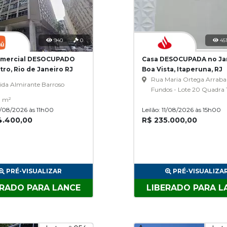
940
0
45
omercial DESOCUPADO
Casa DESOCUPADA no Ja
ro, Rio de Janeiro RJ
Boa Vista, Itaperuna, RJ
Rua Maria Ortega Arrabal,
ida Almirante Barroso
Fundos - Lote 20 Quadra 1
0 m²
Ministro Sá Tinoco -
11/08/2026 às 11h00
Leilão: 11/08/2026 às 15h00
Loteamento Jardim Boa V
4.400,00
R$ 235.000,00
PRÉ-VISUALIZAR
PRÉ-VISUALIZA
ERADO PARA LANCE
LIBERADO PARA L