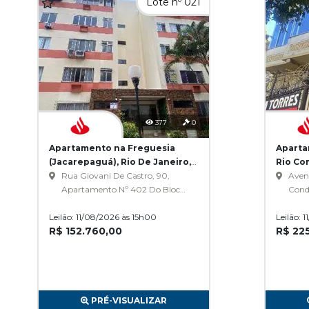
Lote nº 021
377
0
Apartamento na Freguesia
Apart
(Jacarepaguá), Rio De Janeiro,
Rio Com
RJ
Rua Giovani De Castro, 90,
RJ
Aveni
Apartamento Nº 402 Do Bloco
Cond
5 - Condominio Do Parque
Fron
Leilão: 11/08/2026 às 15h00
Gabinal I, Freguesia
Leilão: 
Comp
R$ 152.760,00
R$ 22
(Jacarepaguá)
PRÉ-VISUALIZAR