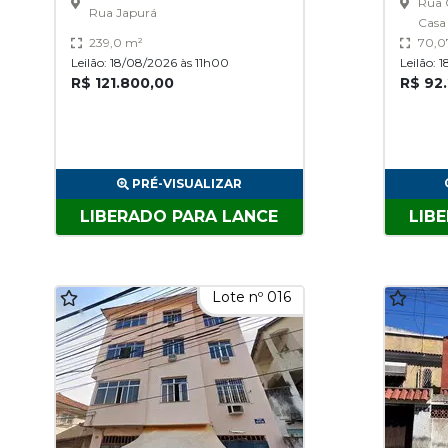
RJ
Rua 
Rua Japurá
Casa
239,0 m²
70,0
Leilão: 18/08/2026 às 11h00
Leilão: 
R$ 121.800,00
R$ 92
PRÉ-VISUALIZAR
LIBERADO PARA LANCE
LIB
Lote nº 016