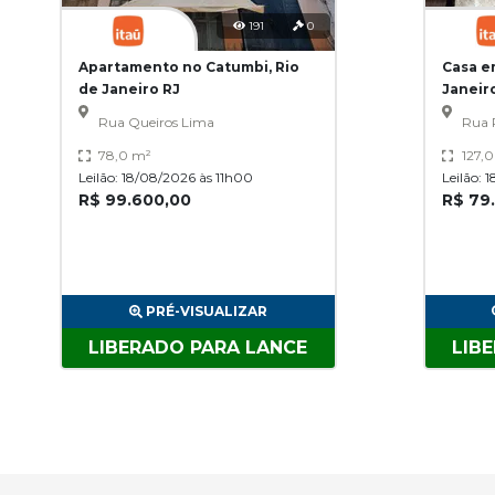
191
0
Apartamento no Catumbi, Rio
Casa e
de Janeiro RJ
Janeir
Rua Queiros Lima
Rua 
78,0 m²
127,
Leilão: 18/08/2026 às 11h00
Leilão: 
R$ 99.600,00
R$ 79
PRÉ-VISUALIZAR
LIBERADO PARA LANCE
LIB