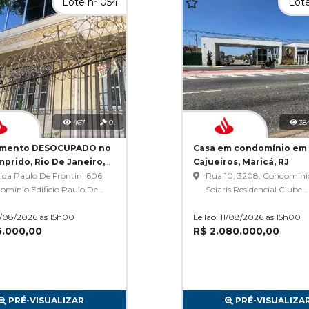
Lote nº 054
Lote
467
0
38
amento DESOCUPADO no
Casa em condomínio em
prido, Rio De Janeiro,
Cajueiros, Maricá, RJ
da Paulo De Frontin, 606,
Rua 10, 3208, Condomíni
ominio Edificio Paulo De
Solaris Residencial Clube
tim Apto 202, Rio
Quadra R Lote 11, Cajueiro
11/08/2026 às 15h00
rido
Leilão: 11/08/2026 às 15h00
5.000,00
R$ 2.080.000,00
PRÉ-VISUALIZAR
PRÉ-VISUALIZA