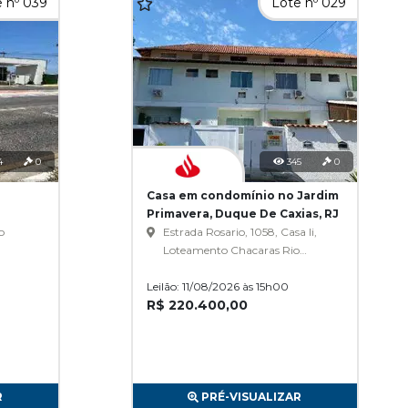
 nº 039
Lote nº 029
4
0
345
0
Casa em condomínio no Jardim
Primavera, Duque De Caxias, RJ
o
Estrada Rosario, 1058, Casa Ii,
Loteamento Chacaras Rio
s
Petrópolis, Jardim Primavera
Leilão: 11/08/2026 às 15h00
R$ 220.400,00
R
PRÉ-VISUALIZAR