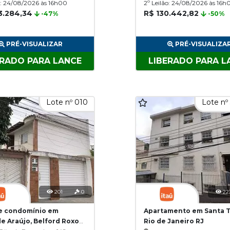
o: 24/08/2026 às 16h00
2º Leilão: 24/08/2026 às 16h
3.284,34
R$ 130.442,82
-47%
-50%
PRÉ-VISUALIZAR
PRÉ-VISUALIZA
ERADO PARA LANCE
LIBERADO PARA L
Lote nº 010
Lote nº
201
0
22
e condomínio em
Apartamento em Santa T
e Araújo, Belford Roxo
Rio de Janeiro RJ