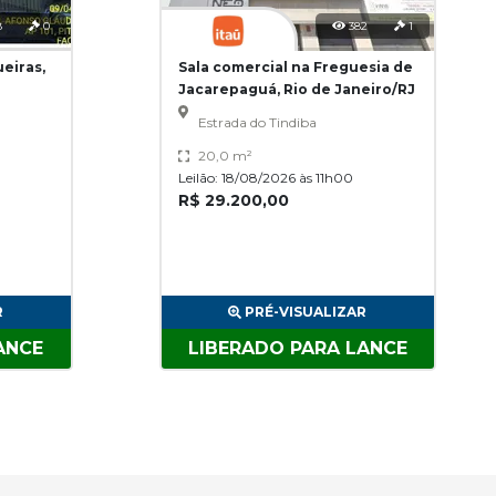
8
0
382
1
eiras,
Sala comercial na Freguesia de
Jacarepaguá, Rio de Janeiro/RJ
Estrada do Tindiba
20,0 m²
Leilão: 18/08/2026 às 11h00
R$ 29.200,00
R
PRÉ-VISUALIZAR
ANCE
LIBERADO PARA LANCE