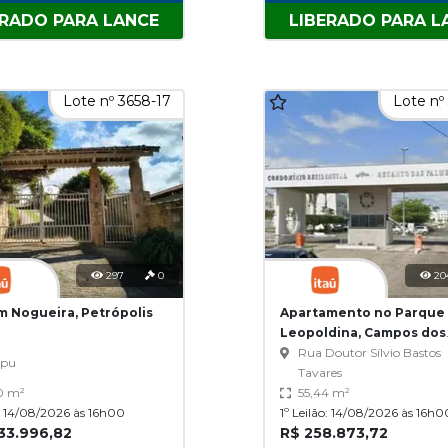
ERADO PARA LANCE
LIBERADO PARA L
Lote nº 3658-17
Lote nº
297
0
20
m Nogueira, Petrópolis
Apartamento no Parque
Leopoldina, Campos dos
Goytacazes/RJ
Rua Doutor Sílvio Bastos
Ipu
Tavares
,0 m²
55,44 m²
o: 14/08/2026 às 16h00
1º Leilão: 14/08/2026 às 16h0
33.996,82
R$ 258.873,72