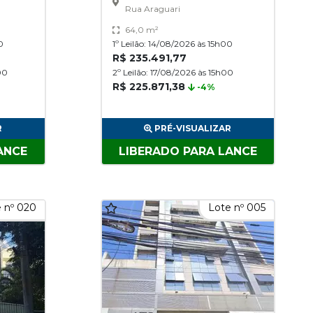
Rua Araguari
64,0 m²
0
1º Leilão: 14/08/2026 às 15h00
R$ 235.491,77
00
2º Leilão: 17/08/2026 às 15h00
R$ 225.871,38
-4%
R
PRÉ-VISUALIZAR
ANCE
LIBERADO PARA LANCE
 nº 020
Lote nº 005