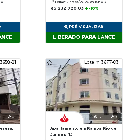
00
2º Leilão: 24/08/2026 às 16h00
R$ 232.720,03
-18%
R
PRÉ-VISUALIZAR
ANCE
LIBERADO PARA LANCE
 3658-21
Lote nº 3677-03
3
0
172
0
eresa,
Apartamento em Ramos, Rio de
Janeiro RJ