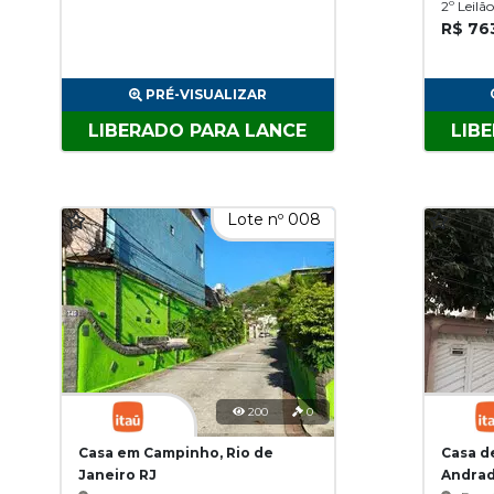
2º Leilã
R$ 76
PRÉ-VISUALIZAR
LIBERADO PARA LANCE
LIB
Lote nº 008
200
0
Casa em Campinho, Rio de
Casa d
Janeiro RJ
Andrad