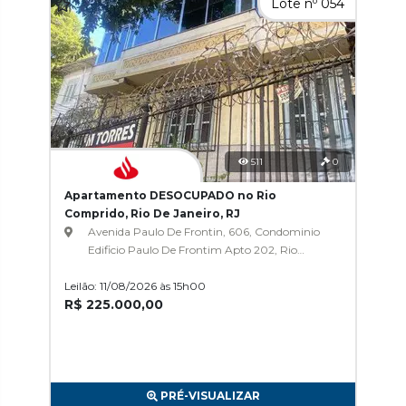
Lote nº 054
511
0
Apartamento DESOCUPADO no Rio
Comprido, Rio De Janeiro, RJ
Avenida Paulo De Frontin, 606, Condominio
Edificio Paulo De Frontim Apto 202, Rio
Comprido
Leilão: 11/08/2026 às 15h00
R$ 225.000,00
PRÉ-VISUALIZAR