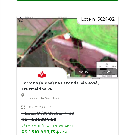
Lote nº 3624-02
486
0
Terreno (Gleba) na Fazenda São José,
Cruzmaltina PR
Fazenda São José
84700,0 m²
1º Leilão: 07/08/2026 às 14h30
R$ 1.631.294,50
2º Leilão: 10/08/2026 às 14h30
R$ 1.518.997,13
-7%