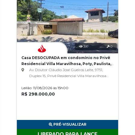
397
0
Casa DESOCUPADA em condomínio no Privê
Residencial Villa Maravilhosa, Poty, Paulista,
PE
Av Doutor Cláudio José Gueiros Leite, 9751,
Duplex 15, Privê Residencial Villa Maravilhosa,
Poty
Leilão: 11/08/2026 às 15h00
R$ 298.000,00
PRÉ-VISUALIZAR
LIBERADO PARA LANCE