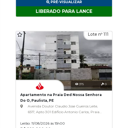
PRÉ-VISUALIZAR
LIBERADO PARA LANCE
Lote nº 111
375
0
Apartamento na Praia Ded Nossa Senhora
Do O, Paulista, PE
Avenida Doutor Claudio Jose Gueiros Leite,
6517, Apto 301 Edificio Antonio Carlos, Praia
Ded Nossa Senhora Do O
Leilão: 11/08/2026 às 15h00