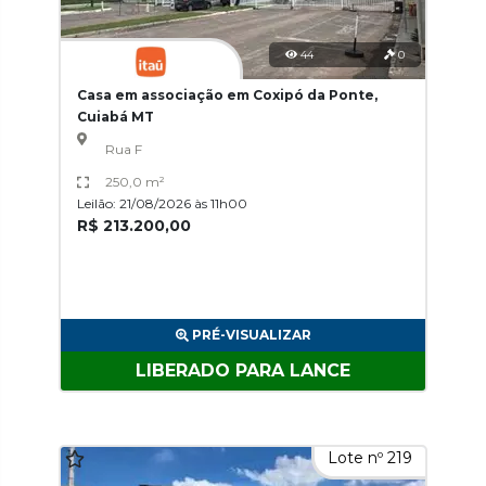
44
0
Casa em associação em Coxipó da Ponte,
Cuiabá MT
Rua F
250,0 m²
Leilão: 21/08/2026 às 11h00
R$ 213.200,00
PRÉ-VISUALIZAR
LIBERADO PARA LANCE
Lote nº 219