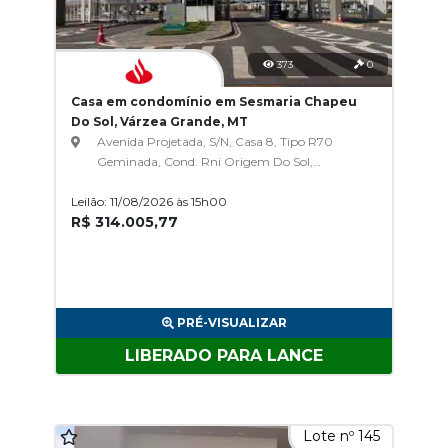
373
0
Casa em condomínio em Sesmaria Chapeu
Do Sol, Várzea Grande, MT
Avenida Projetada, S/N, Casa 8, Tipo R70
Geminada, Cond. Rni Origem Do Sol,
Sesmaria Chapeu Do Sol
Leilão: 11/08/2026 às 15h00
R$ 314.005,77
PRÉ-VISUALIZAR
LIBERADO PARA LANCE
Lote nº 145