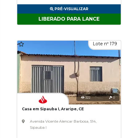
PRÉ-VISUALIZAR
LIBERADO PARA LANCE
Lote nº 179
322
0
Casa em Sipauba I, Araripe, CE
Avenida Vicente Alencar Barbosa, 514,
Sipauba I