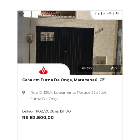
Lote nº 119
330
0
Casa em Furna Da Onça, Maracanaú, CE
Rua G, 139A, Loteamento Parque São José,
Furna Da Onça
Leilão: 11/08/2026 às 15h00
R$ 82.800,00