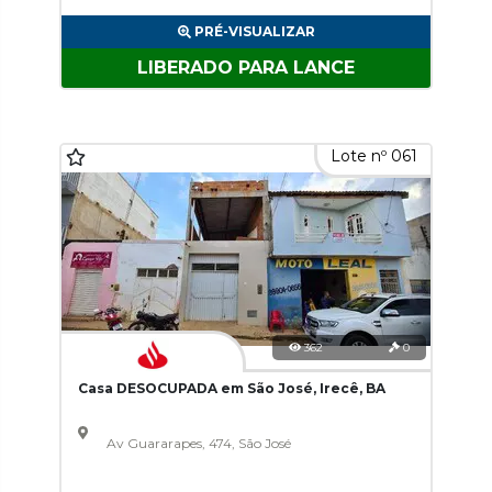
PRÉ-VISUALIZAR
LIBERADO PARA LANCE
Lote nº 061
362
0
Casa DESOCUPADA em São José, Irecê, BA
Av Guararapes, 474, São José