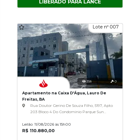
LIBERADO PARA LANCE
Lote nº 007
358
0
Apartamento na Caixa D'Água, Lauro De
Freitas, BA
Rua Doutor Gerino De Souza Filho, 5197, Apto
203 Bloco 4 Do Condominio Parque Sun
Garden, Caixa D'Água
Leilão: 11/08/2026 às 15h00
R$ 110.880,00