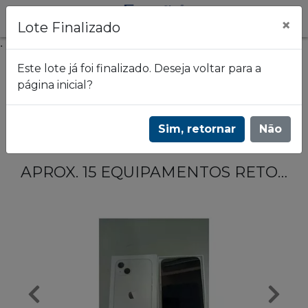
×
Lote Finalizado
.
Este lote já foi finalizado. Deseja voltar para a
página inicial?
Frazão Leilões
LEILÃO DE CELULARES - VIVO - 2928
Sim, retornar
Não
Lote 202
APROX. 15 EQUIPAMENTOS RETORNADOS DAS LOJAS DE DIVERSAS MARCAS E MODELOS.