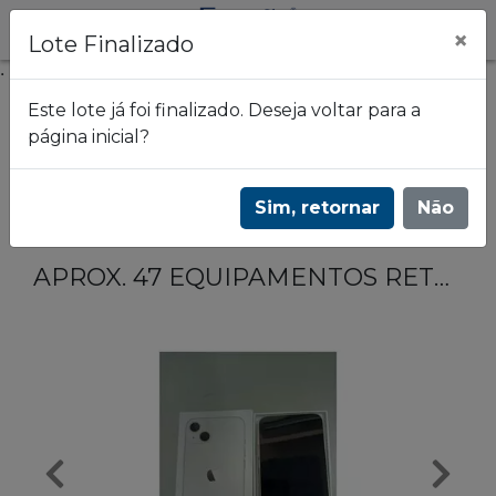
×
Lote Finalizado
.
Este lote já foi finalizado. Deseja voltar para a
página inicial?
Frazão Leilões
LEILÃO DE CELULARES - VIVO - 2928
Sim, retornar
Não
Lote 117
APROX. 47 EQUIPAMENTOS RETORNADOS DAS LOJAS DE DIVERSAS MARCAS E MODELOS.