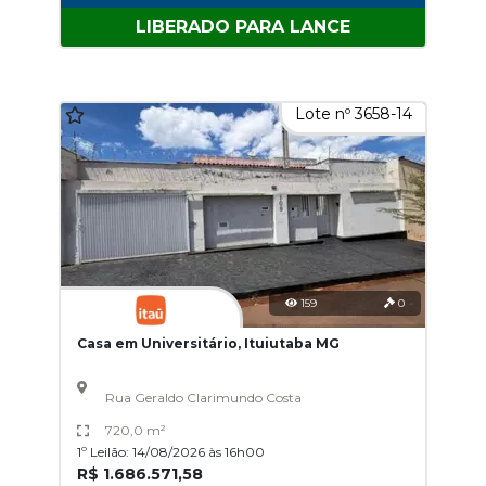
LIBERADO PARA LANCE
Lote nº 3658-14
159
0
Casa em Universitário, Ituiutaba MG
Rua Geraldo Clarimundo Costa
720,0 m²
1º Leilão: 14/08/2026 às 16h00
R$ 1.686.571,58