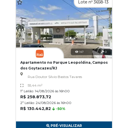
Lote nº 3658-13
147
0
Apartamento no Parque Leopoldina, Campos
dos Goytacazes/RJ
Rua Doutor Sílvio Bastos Tavares
55,44 m²
1º Leilão: 14/08/2026 às 16h00
R$ 258.873,72
2º Leilão: 24/08/2026 às 16h00
R$ 130.442,82
-50%
PRÉ-VISUALIZAR