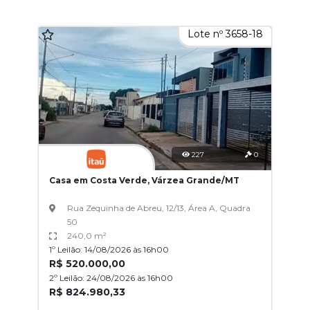
Lote nº 3658-18
227
0
Casa em Costa Verde, Várzea Grande/MT
Rua Zequinha de Abreu, 12/13, Área A, Quadra
50
240,0 m²
1º Leilão: 14/08/2026 às 16h00
R$ 520.000,00
2º Leilão: 24/08/2026 às 16h00
R$ 824.980,33