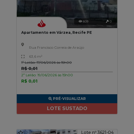
609
0
Apartamento em Várzea, Recife PE
Rua Francisco Correia de Araújo
63,6 m²
1º Leilão: 17/06/2026 às 15h00
R$ 0,01
2º Leilão: 19/06/2026 às 15h00
R$ 0,01
PRÉ-VISUALIZAR
LOTE SUSTADO
Lote nº 3621-04