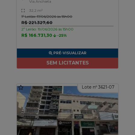
Via Anchieta
32,2 m²
1º Leilão: 17/06/2026 às 15h00
R$ 221.327,60
2º Leilão: 19/06/2026 às 15h00
R$ 166.731,30
-25%
PRÉ-VISUALIZAR
SEM LICITANTES
Lote nº 3621-07