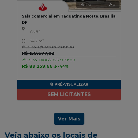
470
0
Sala comercial em Taguatinga Norte, Brasilia
DF
CNB 1
34,2 m²
1º Leilão: 17/06/2026 às 15h00
R$ 159.677,02
2º Leilão: 19/06/2026 às 15h00
R$ 89.259,66
-44%
PRÉ-VISUALIZAR
SEM LICITANTES
Ver Mais
Veja abaixo os locais de