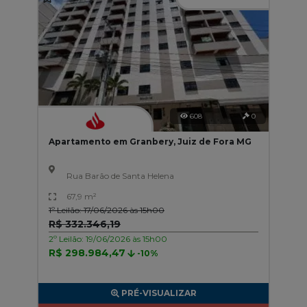
608
0
Apartamento em Granbery, Juiz de Fora MG
Rua Barão de Santa Helena
67,9 m²
1º Leilão: 17/06/2026 às 15h00
R$ 332.346,19
2º Leilão: 19/06/2026 às 15h00
R$ 298.984,47
-10%
PRÉ-VISUALIZAR