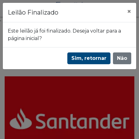
×
Leilão Finalizado
.
Este leilão já foi finalizado. Deseja voltar para a
página inicial?
Frazão Leilões
2º Leilão de imóveis | Estados: DF - MG - MT -
Sim, retornar
Não
PA - PE - SC - SP | 3621