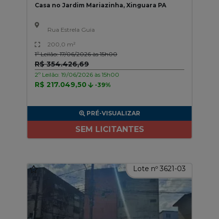
Casa no Jardim Mariazinha, Xinguara PA
Rua Estrela Guia
200,0 m²
1º Leilão: 17/06/2026 às 15h00
R$ 354.426,69
2º Leilão: 19/06/2026 às 15h00
R$ 217.049,50
-39%
PRÉ-VISUALIZAR
SEM LICITANTES
Lote nº 3621-03