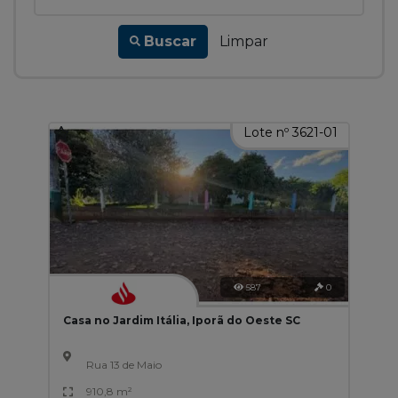
Buscar
Limpar
Lote nº 3621-01
587
0
Casa no Jardim Itália, Iporã do Oeste SC
Rua 13 de Maio
910,8 m²