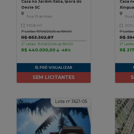
Casa no Jardim Itália, Iporã do
Casa n
Oeste SC
Xingua
Rua 13 de Maio
Rua E
910,8 m²
200,
1º Leilão: 17/06/2026 às 15h00
1º Leilã
R$ 853.302,87
R$ 35
2º Leilão: 19/06/2026 às 15h00
2º Leilã
R$ 440.000,00
R$ 21
-48%
PRÉ-VISUALIZAR
SEM LICITANTES
S
Lote nº 3621-05