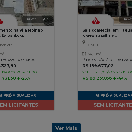
673
0
47
mento na Vila Moinho
Sala comercial em Tagu
 São Paulo SP
Norte, Brasilia DF
nchieta
CNB 1
 m²
34,2 m²
o: 17/06/2026 às 15h00
1º Leilão: 17/06/2026 às 15h0
.327,60
R$ 159.677,02
o: 19/06/2026 às 15h00
2º Leilão: 19/06/2026 às 15h0
.731,30
R$ 89.259,66
-25%
-44%
PRÉ-VISUALIZAR
PRÉ-VISUALIZA
EM LICITANTES
SEM LICITANT
Ver Mais