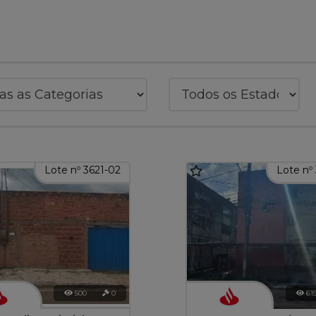
Lote nº 3621-02
Lote nº
500
0
61