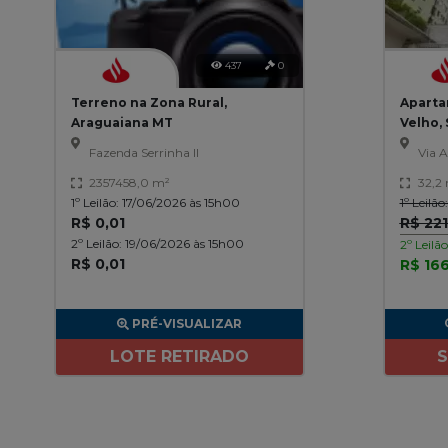
437
0
Terreno na Zona Rural,
Aparta
Araguaiana MT
Velho,
Fazenda Serrinha II
Via A
2357458,0 m²
32,2
1º Leilão: 17/06/2026 às 15h00
1º Leilã
R$ 0,01
R$ 221
2º Leilão: 19/06/2026 às 15h00
2º Leilã
R$ 0,01
R$ 166
PRÉ-VISUALIZAR
LOTE RETIRADO
S