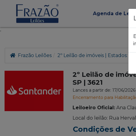
Agenda de Leil
.
E
i
Frazão Leilões
2º Leilão de imóveis | Estados: DF
2º Leilão de imóvei
SP | 3621
Lances a partir de: 17/06/202
Encerramento para Habilitaçã
Leiloeiro Oficial:
Ana Cla
Local do leilão: Rua Herva
Condições de V