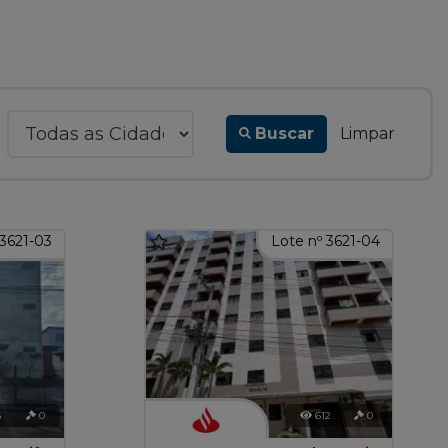
Buscar
Limpar
 3621-03
Lote nº 3621-04
5
0
612
0