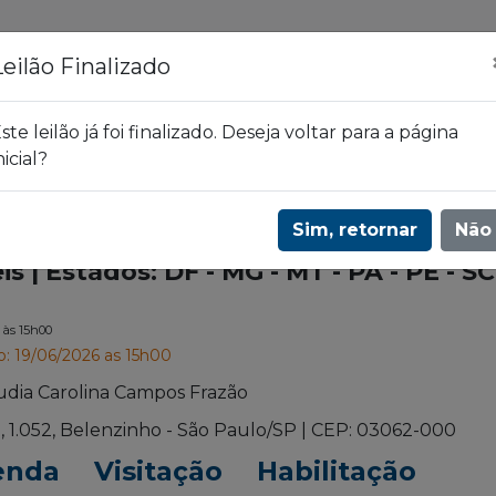
ões
Leilões
Blog
Leilão Finalizado
ste leilão já foi finalizado. Deseja voltar para a página
nicial?
 - MG - MT - PA - PE - SC - SP | 3621
Sim, retornar
Não
s | Estados: DF - MG - MT - PA - PE - SC
6
às 15h00
o: 19/06/2026 as 15h00
udia Carolina Campos Frazão
l, 1.052, Belenzinho - São Paulo/SP | CEP: 03062-000
enda
Visitação
Habilitação