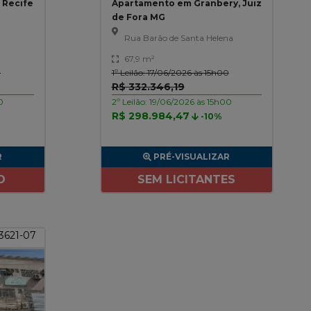
 Recife
Apartamento em Granbery, Juiz
de Fora MG
Rua Barão de Santa Helena
67,9 m²
0
1º Leilão: 17/06/2026 às 15h00
R$ 332.346,19
0
2º Leilão: 19/06/2026 às 15h00
R$ 298.984,47
-10%
R
PRÉ-VISUALIZAR
O
SEM LICITANTES
 3621-07