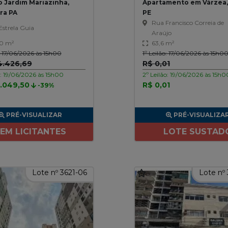
o Jardim Mariazinha,
Apartamento em Várzea,
ra PA
PE
Rua Francisco Correia de
strela Guia
Araújo
0 m²
63,6 m²
o: 17/06/2026 às 15h00
1º Leilão: 17/06/2026 às 15h0
4.426,69
R$ 0,01
o: 19/06/2026 às 15h00
2º Leilão: 19/06/2026 às 15h0
7.049,50
R$ 0,01
-39%
PRÉ-VISUALIZAR
PRÉ-VISUALIZA
EM LICITANTES
LOTE SUSTAD
Lote nº 3621-06
Lote nº