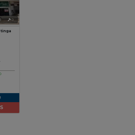
2
0
atinga
0
0
R
ES