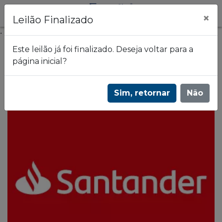
×
Leilão Finalizado
.
Este leilão já foi finalizado. Deseja voltar para a
página inicial?
Frazão Leilões
2º Leilão de imóveis | Estados: RS - SP | 3600
Sim, retornar
Não