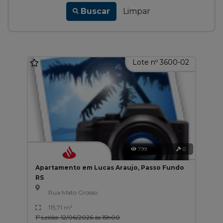
Buscar
Limpar
Lote nº 3600-02
799
0
Apartamento em Lucas Araujo, Passo Fundo
RS
Rua Mato Grosso
115,71 m²
1º Leilão: 12/06/2026 às 15h00