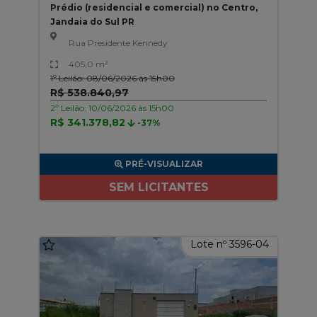
Prédio (residencial e comercial) no Centro,
Jandaia do Sul PR
Rua Presidente Kennedy
405,0 m²
1º Leilão: 08/06/2026 às 15h00
R$ 538.840,97
2º Leilão: 10/06/2026 às 15h00
R$ 341.378,82
-37%
PRÉ-VISUALIZAR
SEM LICITANTES
Lote nº 3596-04