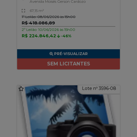
Avenida Moisés Gerson Cardozo
67,15 m²
1º Leilão: 08/06/2026 às 15h00
R$ 418.086,89
2º Leilão: 10/06/2026 às 15h00
R$ 224.846,42
-46%
PRÉ-VISUALIZAR
SEM LICITANTES
Lote nº 3596-08