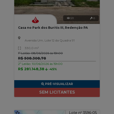
511
0
Casa no Park dos Buritis III, Redenção PA
Avenida Um, Lote 12 da Quadra 91
330,0 m²
1º Leilão: 08/06/2026 às 15h00
R$ 508.308,78
2º Leilão: 10/06/2026 às 15h00
R$ 281.148,38
-45%
PRÉ-VISUALIZAR
SEM LICITANTES
Lote nº 3596-05