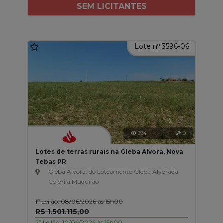
SEM LICITANTES
Lote nº 3596-06
394
0
Lotes de terras rurais na Gleba Alvora, Nova
Tebas PR
Gleba Alvora, do Loteamento Gleba Alvorada
Colônia Muquilão
1º Leilão: 08/06/2026 às 15h00
R$ 1.501.115,00
2º Leilão: 10/06/2026 às 15h00