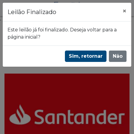
×
Leilão Finalizado
.
Este leilão já foi finalizado. Deseja voltar para a
página inicial?
Frazão Leilões
2º Leilão de imóveis | Estados: MA - PA - PR -
Sim, retornar
Não
RS - SP | 3596