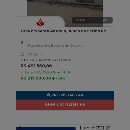
687
0
Casa em Santo Antonio, Junco do Seridó PB
Rua Severino Bezerra de Oliveira
240,0 m²
1º Leilão: 20/02/2026 às 15h00
R$ 491.560,86
2º Leilão: 23/02/2026 às 15h00
R$ 217.500,00
-56%
PRÉ-VISUALIZAR
SEM LICITANTES
Lote nº 3521-22