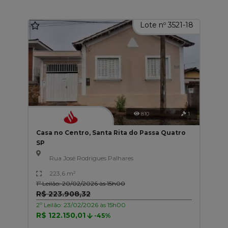
Lote nº 3521-18
810
1
Casa no Centro, Santa Rita do Passa Quatro
SP
Rua José Rodrigues Palhares
223,6 m²
1º Leilão: 20/02/2026 às 15h00
R$ 223.908,32
2º Leilão: 23/02/2026 às 15h00
R$ 122.150,01
-45%