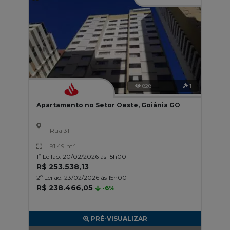
828
1
Apartamento no Setor Oeste, Goiânia GO
Rua 31
91,49 m²
1º Leilão: 20/02/2026 às 15h00
R$ 253.538,13
2º Leilão: 23/02/2026 às 15h00
R$ 238.466,05
-6%
PRÉ-VISUALIZAR