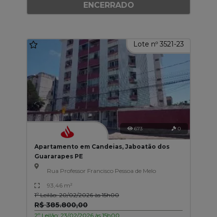
ENCERRADO
Lote nº 3521-23
673
0
Apartamento em Candeias, Jaboatão dos
Guararapes PE
Rua Professor Francisco Pessoa de Melo
93,46 m²
1º Leilão: 20/02/2026 às 15h00
R$ 385.800,00
2º Leilão: 23/02/2026 às 15h00