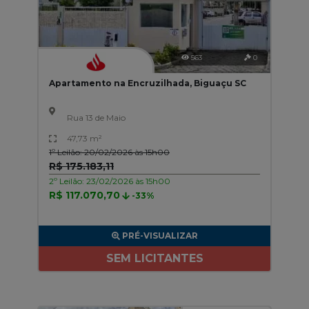
563
0
Apartamento na Encruzilhada, Biguaçu SC
Rua 13 de Maio
47,73 m²
1º Leilão: 20/02/2026 às 15h00
R$ 175.183,11
2º Leilão: 23/02/2026 às 15h00
R$ 117.070,70
-33%
PRÉ-VISUALIZAR
SEM LICITANTES