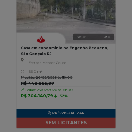
503
0
Casa em condomínio no Engenho Pequeno,
São Gonçalo RJ
Estrada Mentor Couto
66,0 m²
1º Leilão: 20/02/2026 às 15h00
R$ 448.865,97
2º Leilão: 23/02/2026 às 15h00
R$ 304.140,79
-32%
PRÉ-VISUALIZAR
SEM LICITANTES