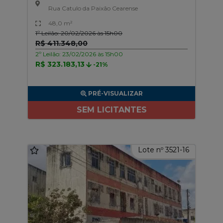
Rua Catulo da Paixão Cearense
48,0 m²
1º Leilão: 20/02/2026 às 15h00
R$ 411.348,00
2º Leilão: 23/02/2026 às 15h00
R$ 323.183,13
-21%
PRÉ-VISUALIZAR
SEM LICITANTES
Lote nº 3521-16