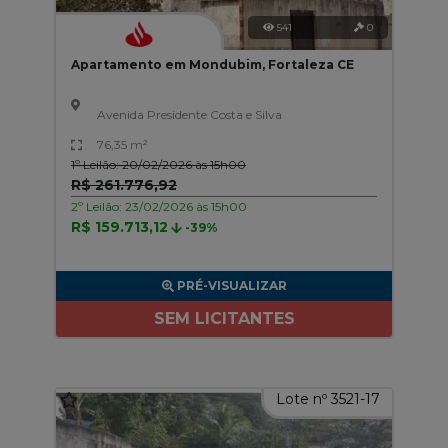
541
0
Apartamento em Mondubim, Fortaleza CE
Avenida Presidente Costa e Silva
76,35 m²
1º Leilão: 20/02/2026 às 15h00
R$ 261.776,92
2º Leilão: 23/02/2026 às 15h00
R$ 159.713,12
-39%
PRÉ-VISUALIZAR
SEM LICITANTES
Lote nº 3521-17