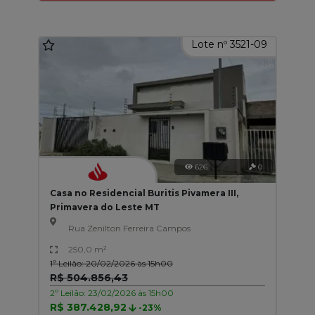
Lote nº 3521-09
626
0
Casa no Residencial Buritis Pivamera III,
Primavera do Leste MT
Rua Zenilton Ferreira Campos
250,0 m²
1º Leilão: 20/02/2026 às 15h00
R$ 504.856,43
2º Leilão: 23/02/2026 às 15h00
R$ 387.428,92
-23%