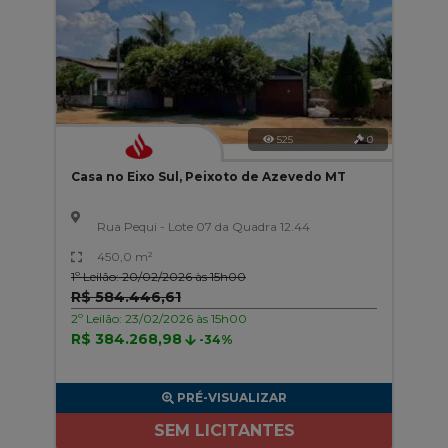
525
0
Casa no Eixo Sul, Peixoto de Azevedo MT
Rua Pequi - Lote 07 da Quadra 12.44
450,0 m²
1º Leilão: 20/02/2026 às 15h00
R$ 584.446,61
2º Leilão: 23/02/2026 às 15h00
R$ 384.268,98
-34%
PRÉ-VISUALIZAR
SEM LICITANTES