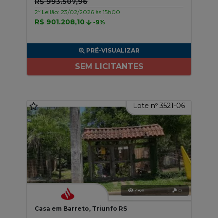
R$ 993.507,96
2º Leilão: 23/02/2026 às 15h00
R$ 901.208,10
-9%
PRÉ-VISUALIZAR
SEM LICITANTES
Lote nº 3521-06
489
0
Casa em Barreto, Triunfo RS