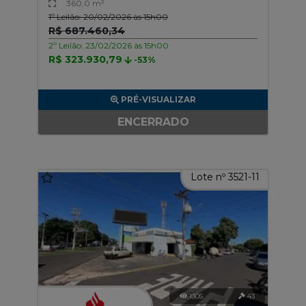
360,0 m²
1º Leilão: 20/02/2026 às 15h00
R$ 687.460,34
2º Leilão: 23/02/2026 às 15h00
R$ 323.930,79
-53%
PRÉ-VISUALIZAR
ENCERRADO
Lote nº 3521-11
1305
43