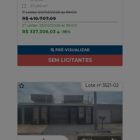
172,85 m²
1º Leilão: 20/02/2026 às 15h00
R$ 410.707,09
2º Leilão: 23/02/2026 às 15h00
R$ 337.306,03
-18%
PRÉ-VISUALIZAR
SEM LICITANTES
Lote nº 3521-02
629
0