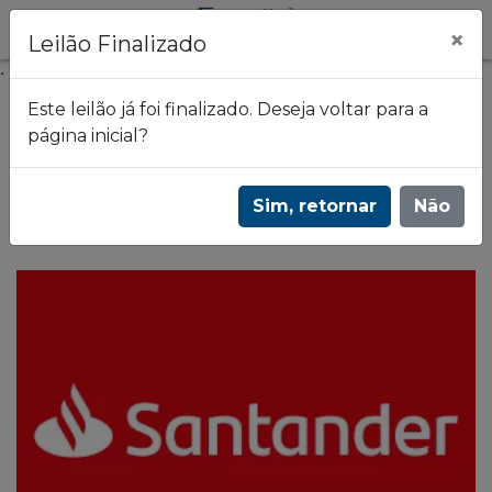
×
Leilão Finalizado
.
Este leilão já foi finalizado. Deseja voltar para a
página inicial?
Frazão Leilões
2º Leilão de imóveis | Estados: CE - GO - MT -
Sim, retornar
Não
PB - PE - PR - RJ - RS - SC - SP | 3521