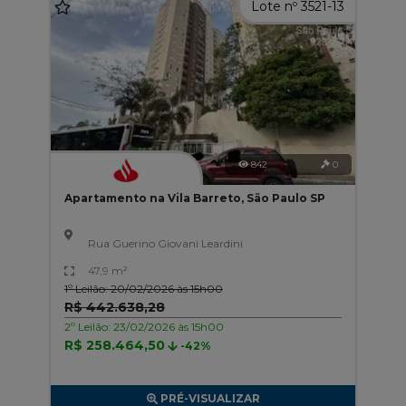
Lote nº 3521-13
842
0
Apartamento na Vila Barreto, São Paulo SP
Rua Guerino Giovani Leardini
47,9 m²
1º Leilão: 20/02/2026 às 15h00
R$ 442.638,28
2º Leilão: 23/02/2026 às 15h00
R$ 258.464,50
-42%
PRÉ-VISUALIZAR