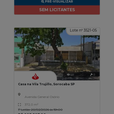
PRÉ-VISUALIZAR
SEM LICITANTES
Lote nº 3521-05
531
0
Casa na Vila Trujillo, Sorocaba SP
Avenida General Osório
372,0 m²
1º Leilão: 20/02/2026 às 15h00