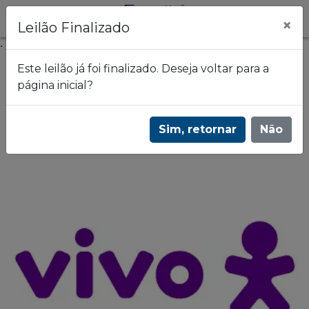
×
Leilão Finalizado
.
Este leilão já foi finalizado. Deseja voltar para a
página inicial?
Frazão Leilões
Leilão de celulares e equipamentos - VIVO |
Sim, retornar
Não
3455