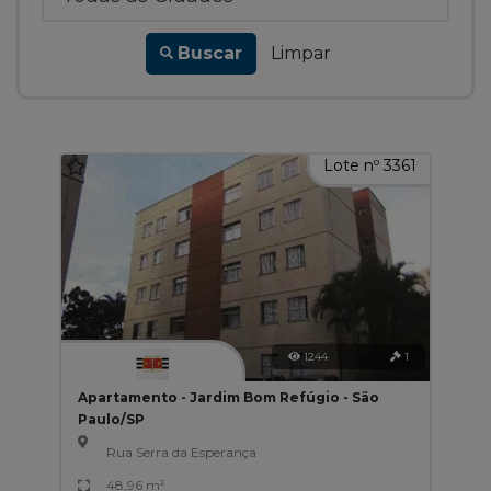
Buscar
Limpar
Lote nº 3361
1244
1
Apartamento - Jardim Bom Refúgio - São
Paulo/SP
Rua Serra da Esperança
48,96 m²