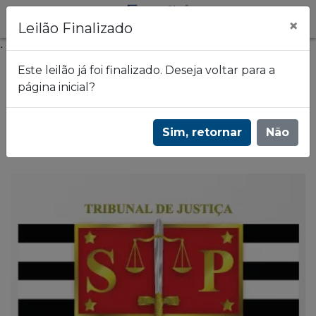
×
Leilão Finalizado
.
Este leilão já foi finalizado. Deseja voltar para a
página inicial?
Frazão Leilões
2º Leilão judicial de apartamento no Jardim
Sim, retornar
Não
Bom Refúgio - São Paulo/SP | 3361