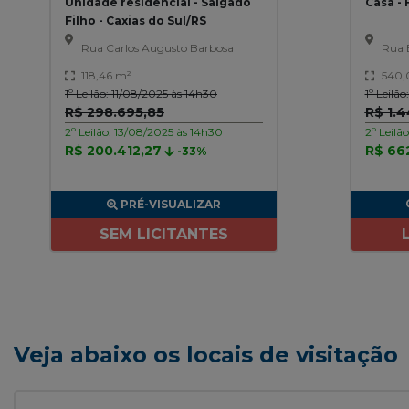
Unidade residencial - Salgado
Casa -
Filho - Caxias do Sul/RS
Rua Carlos Augusto Barbosa
Rua 
118,46 m²
540,
1º Leilão: 11/08/2025 às 14h30
1º Leilã
R$ 298.695,85
R$ 1.
2º Leilão: 13/08/2025 às 14h30
2º Leilã
R$ 200.412,27
R$ 66
-33%
PRÉ-VISUALIZAR
SEM LICITANTES
Veja abaixo os locais de visitação