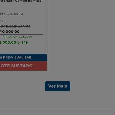
 Firenze - Campo Bom/RS
Edvino E. Ermel
0 m²
o: 11/08/2025 às 14h30
440.000,00
o: 13/08/2025 às 14h30
2.000,00
-54%
PRÉ-VISUALIZAR
LOTE SUSTADO
Ver Mais