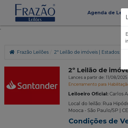
Agenda de Leil
.
E
i
Frazão Leilões
2º Leilão de imóveis | Estados: RS
2º Leilão de imóve
Lances a partir de: 11/08/202
Encerramento para Habilitaçã
Leiloeiro Oficial:
Carlos 
Local do leilão: Rua Hipód
Mooca - São Paulo/SP | CE
Condições de V