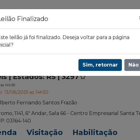
ões
Leilões
Blog
Leilão Finalizado
ste leilão já foi finalizado. Deseja voltar para a página
nicial?
 | 3297
Sim, retornar
Não
is | Estados: RS | 3297
5
às 14h30
o: 13/08/2025 as 14h30
Alberto Fernando Santos Frazão
romo, 1141, 6º Andar, Sala 66 - Centro Empresarial Santa T
P: 03164-140
enda
Visitação
Habilitação