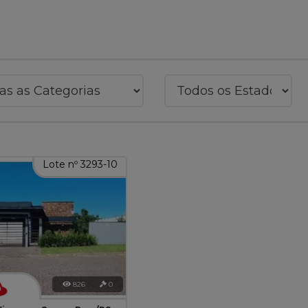
Lote nº 3293-10
826
0