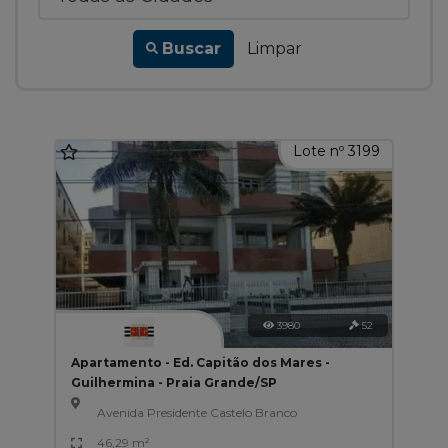
Buscar
Limpar
Lote nº 3199
3980
52
Apartamento - Ed. Capitão dos Mares -
Guilhermina - Praia Grande/SP
Avenida Presidente Castelo Branco
46,29 m²