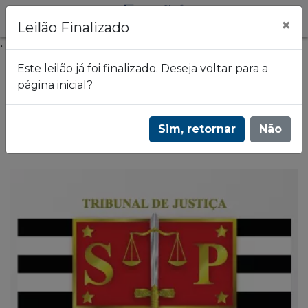
×
Leilão Finalizado
.
Este leilão já foi finalizado. Deseja voltar para a
página inicial?
Frazão Leilões
2º Leilão judicial de apartamento na
Sim, retornar
Não
Guilhermina - Praia Grande/SP | 3199