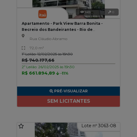
1455
0
Apartamento - Park View Barra Bonita -
Recreio dos Bandeirantes - Rio de
Janeiro/RJ
Rua Cláudio Abramo
72,0 m²
1º Leilão: 12/02/2025 às 15h30
R$ 740.177,66
2º Leilão: 26/02/2025 às 15h30
R$ 661.894,89
-11%
PRÉ-VISUALIZAR
SEM LICITANTES
Lote nº 3063-08