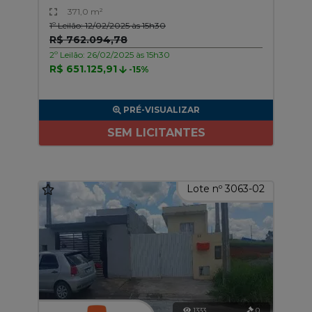
371,0 m²
1º Leilão: 12/02/2025 às 15h30
R$ 762.094,78
2º Leilão: 26/02/2025 às 15h30
R$ 651.125,91
-15%
PRÉ-VISUALIZAR
SEM LICITANTES
Lote nº 3063-02
1333
0