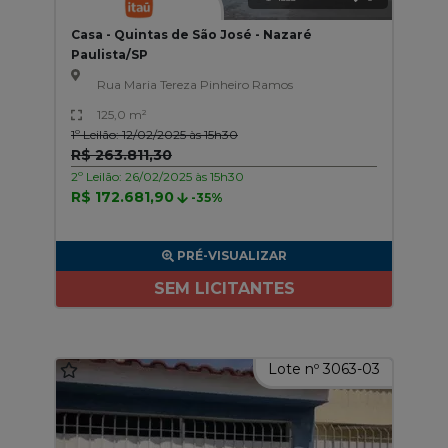
Casa - Quintas de São José - Nazaré
Paulista/SP
Rua Maria Tereza Pinheiro Ramos
125,0 m²
1º Leilão: 12/02/2025 às 15h30
R$ 263.811,30
2º Leilão: 26/02/2025 às 15h30
R$ 172.681,90
-35%
PRÉ-VISUALIZAR
SEM LICITANTES
Lote nº 3063-03