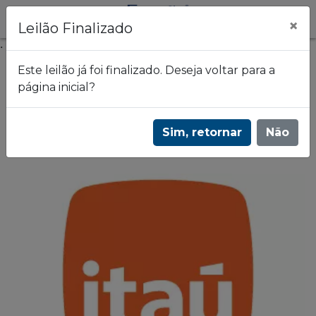
×
Leilão Finalizado
.
Este leilão já foi finalizado. Deseja voltar para a
página inicial?
Frazão Leilões
2º Leilão de imóveis | Estados: MG - PA - RJ -
Sim, retornar
Não
SP | 3063