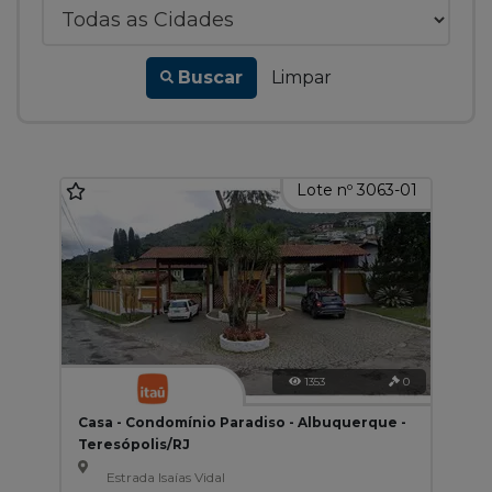
Buscar
Limpar
Lote nº 3063-01
1353
0
Casa - Condomínio Paradiso - Albuquerque -
Teresópolis/RJ
Estrada Isaías Vidal