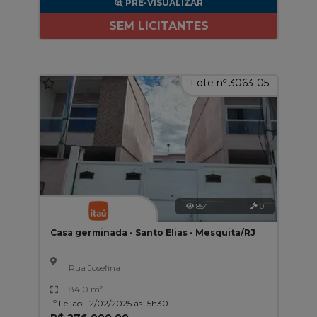
PRÉ-VISUALIZAR
SEM LICITANTES
Lote nº 3063-05
854
0
Casa germinada - Santo Elias - Mesquita/RJ
Rua Josefina
84,0 m²
1º Leilão: 12/02/2025 às 15h30