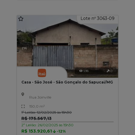
Lote nº 3063-09
598
0
Casa - São José - São Gonçalo do Sapucai/MG
Rua Joinville
150,0 m²
1º Leilão: 12/02/2025 às 15h30
R$ 175.567,13
2º Leilão: 26/02/2025 às 15h30
R$ 153.920,61
-12%