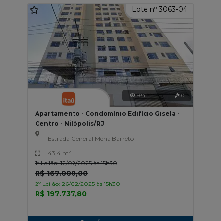
Lote nº 3063-04
934
0
Apartamento - Condomínio Edifício Gisela -
Centro - Nilópolis/RJ
Estrada General Mena Barreto
43,4 m²
1º Leilão: 12/02/2025 às 15h30
R$ 167.000,00
2º Leilão: 26/02/2025 às 15h30
R$ 197.737,80