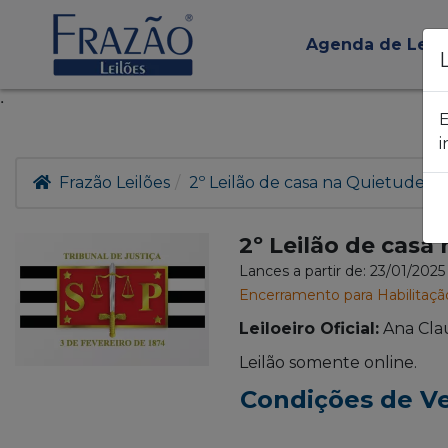
Agenda de Leil
.
E
i
Frazão Leilões
2º Leilão de casa na Quietude - 
2º Leilão de casa
Lances a partir de: 23/01/202
Encerramento para Habilitaçã
Leiloeiro Oficial:
Ana Cla
Leilão somente online.
Condições de V