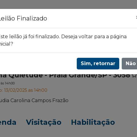
ões
Leilões
Blog
Leilão Finalizado
ste leilão já foi finalizado. Deseja voltar para a página
nicial?
Praia Grande/SP - 3058
Sim, retornar
Não
 na Quietude - Praia Grande/SP - 3058
5
às 14h00
o: 13/02/2025 as 14h00
udia Carolina Campos Frazão
enda
Visitação
Habilitação