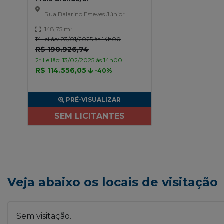
Rua Balarino Esteves Júnior
148,75 m²
1º Leilão: 23/01/2025 às 14h00
R$ 190.926,74
2º Leilão: 13/02/2025 às 14h00
R$ 114.556,05
-40%
PRÉ-VISUALIZAR
SEM LICITANTES
Veja abaixo os locais de visitação
Sem visitação.