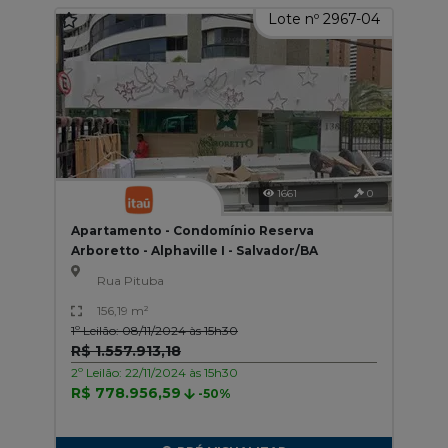
Lote nº 2967-04
1661
0
Apartamento - Condomínio Reserva
Arboretto - Alphaville I - Salvador/BA
Rua Pituba
156,19 m²
1º Leilão: 08/11/2024 às 15h30
R$ 1.557.913,18
2º Leilão: 22/11/2024 às 15h30
R$ 778.956,59
-50%