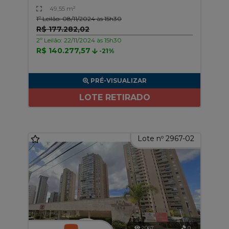
49,55 m²
1º Leilão: 08/11/2024 às 15h30
R$ 177.282,02
2º Leilão: 22/11/2024 às 15h30
R$ 140.277,57
-21%
PRÉ-VISUALIZAR
LOTE RETIRADO
Lote nº 2967-02
2067
0