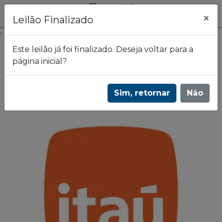
×
Leilão Finalizado
.
Este leilão já foi finalizado. Deseja voltar para a
página inicial?
Frazão Leilões
2º Leilão de Alienação Fiduciária do Banco
Sim, retornar
Não
Itaú - 2967