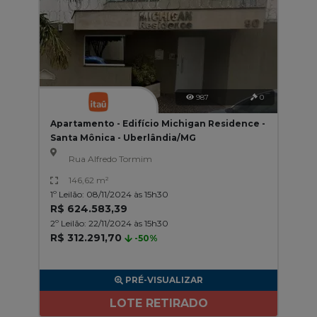
987
0
Apartamento - Edifício Michigan Residence -
Santa Mônica - Uberlândia/MG
Rua Alfredo Tormim
146,62 m²
1º Leilão: 08/11/2024 às 15h30
R$ 624.583,39
2º Leilão: 22/11/2024 às 15h30
R$ 312.291,70
-50%
PRÉ-VISUALIZAR
LOTE RETIRADO