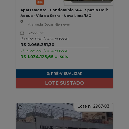
Apartamento - Condomínio SPA - Spazio Dell'
Aqcua - Vila da Serra - Nova Lima/MG
Alameda Oscar Niemeyer
325,79 m²
1º Leilão: 08/11/2024 às 15h30
R$ 2.068.251,30
2º Leilão: 22/11/2024 às 15h30
R$ 1.034.125,65
-50%
PRÉ-VISUALIZAR
LOTE SUSTADO
Lote nº 2967-03