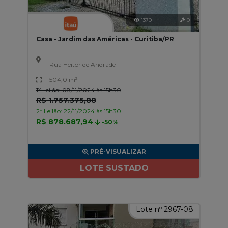
1370
0
Casa - Jardim das Américas - Curitiba/PR
Rua Heitor de Andrade
504,0 m²
1º Leilão: 08/11/2024 às 15h30
R$ 1.757.375,88
2º Leilão: 22/11/2024 às 15h30
R$ 878.687,94
-50%
PRÉ-VISUALIZAR
LOTE SUSTADO
Lote nº 2967-08