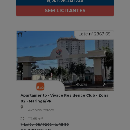
PRÉ-VISUALIZAR
SEM LICITANTES
Lote nº 2967-05
2379
4
Apartamento - Vivace Residence Club - Zona
02 - Maringá/PR
Avenida Itororó
117,65 m²
1º Leilão: 08/11/2024 às 15h30