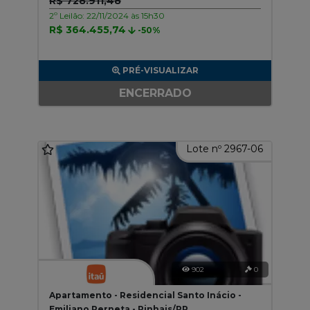
R$ 728.911,48
2º Leilão: 22/11/2024 às 15h30
R$ 364.455,74
-50%
PRÉ-VISUALIZAR
ENCERRADO
Lote nº 2967-06
902
0
Apartamento - Residencial Santo Inácio -
Emiliano Perneta - Pinhais/PR