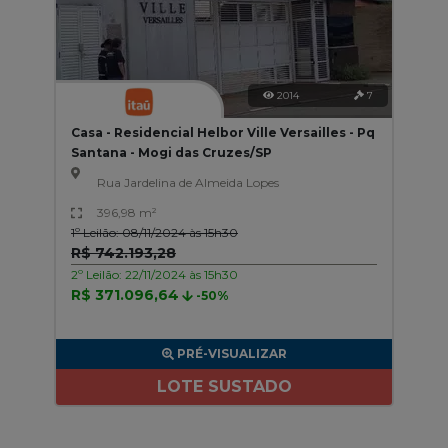
2014
7
Casa - Residencial Helbor Ville Versailles - Pq
Santana - Mogi das Cruzes/SP
Rua Jardelina de Almeida Lopes
396,98 m²
1º Leilão: 08/11/2024 às 15h30
R$ 742.193,28
2º Leilão: 22/11/2024 às 15h30
R$ 371.096,64
-50%
PRÉ-VISUALIZAR
LOTE SUSTADO