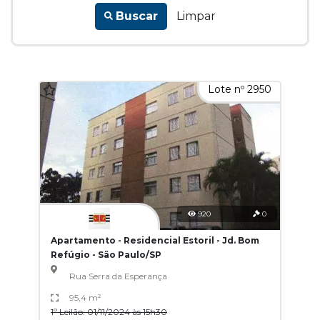
Buscar
Limpar
Lote nº 2950
920
0
Apartamento - Residencial Estoril - Jd. Bom
Refúgio - São Paulo/SP
Rua Serra da Esperança
95,4 m²
1º Leilão: 01/11/2024 às 15h30