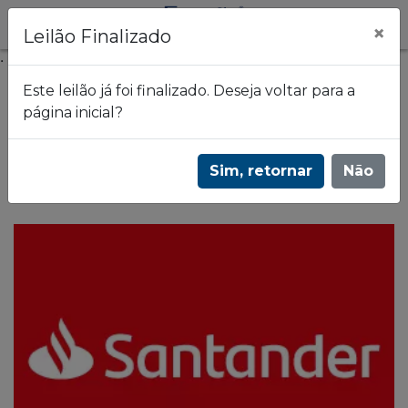
×
Leilão Finalizado
.
Este leilão já foi finalizado. Deseja voltar para a
página inicial?
Frazão Leilões
2º Leilão de Alienação Fiduciária do Banco
Sim, retornar
Não
Santander - 2935