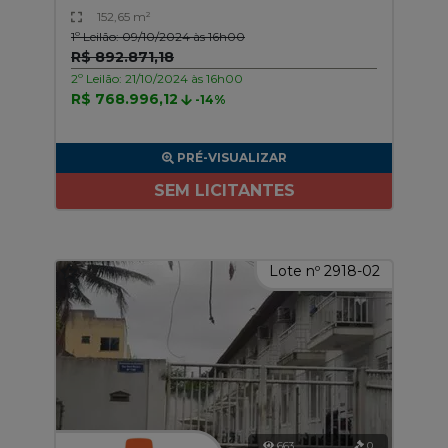
152,65 m²
1º Leilão: 09/10/2024 às 16h00
R$ 892.871,18
2º Leilão: 21/10/2024 às 16h00
R$ 768.996,12
-14%
PRÉ-VISUALIZAR
SEM LICITANTES
Lote nº 2918-02
663
0