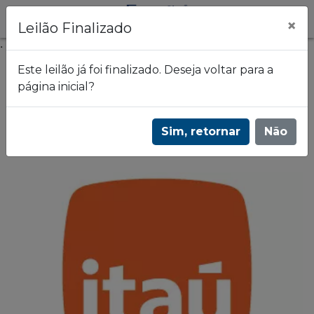
×
Leilão Finalizado
.
Este leilão já foi finalizado. Deseja voltar para a
página inicial?
Frazão Leilões
2º Leilão de Alienação Fiduciária do Banco
Sim, retornar
Não
Itaú - 2918