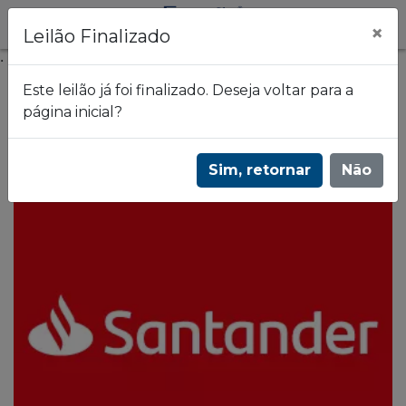
×
Leilão Finalizado
.
Este leilão já foi finalizado. Deseja voltar para a
página inicial?
Frazão Leilões
Leilão de imóveis do Banco Santander 2851
Sim, retornar
Não