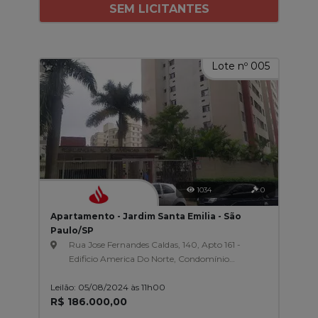
SEM LICITANTES
Lote nº 005
1034
0
Apartamento - Jardim Santa Emilia - São
Paulo/SP
Rua Jose Fernandes Caldas, 140, Apto 161 -
Edificio America Do Norte, Condomínio
Residencial Das Américas, Jardim Santa
Leilão: 05/08/2024 às 11h00
Emilia
R$ 186.000,00