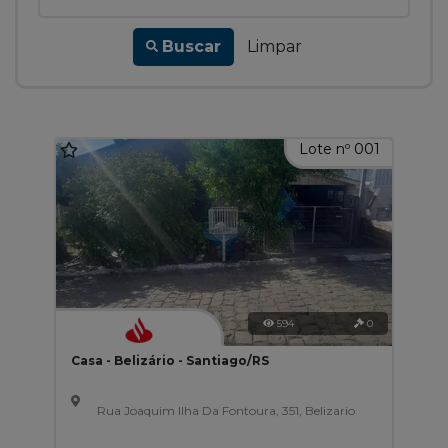
Buscar
Limpar
Lote nº 001
594
0
Casa - Belizário - Santiago/RS
Rua Joaquim Ilha Da Fontoura, 351, Belizario