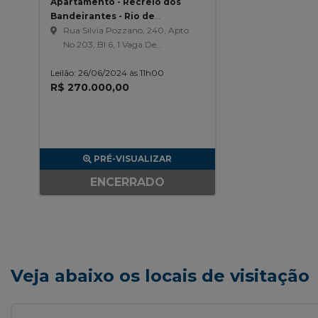
Apartamento - Recreio dos
Bandeirantes - Rio de
Janeiro/RJ
Rua Silvia Pozzano, 240, Apto
No 203, Bl 6, 1 Vaga De
Garagem, Condominio Onda
Leilão: 26/06/2024 às 11h00
Carioca, Recreio Dos
R$ 270.000,00
Bandeirantes
PRÉ-VISUALIZAR
ENCERRADO
Veja abaixo os locais de visitação