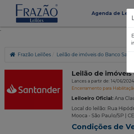
Agenda de Leil
.
E
i
Frazão Leilões
Leilão de imóveis do Banco San
Leilão de imóvei
Lances a partir de: 14/06/202
Encerramento para Habilitaçã
Leiloeiro Oficial:
Ana Cla
Local do leilão: Rua Hipód
Mooca - São Paulo/SP | CE
Condições de V