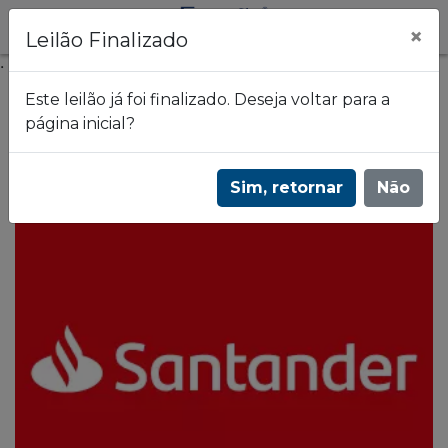
×
Leilão Finalizado
.
Este leilão já foi finalizado. Deseja voltar para a
página inicial?
Frazão Leilões
Leilão de imóveis do Banco Santander 2788
Sim, retornar
Não