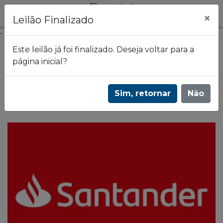
×
Leilão Finalizado
.
Este leilão já foi finalizado. Deseja voltar para a
página inicial?
Frazão Leilões
2º Leilão de Alienação Fiduciária do Banco
Sim, retornar
Não
Santander - 2707