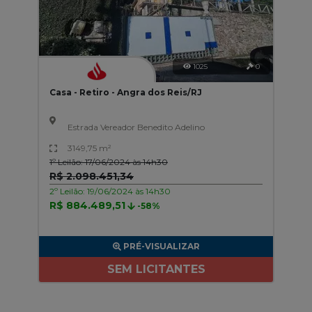
1025
0
Casa - Retiro - Angra dos Reis/RJ
Estrada Vereador Benedito Adelino
3149,75 m²
1º Leilão: 17/06/2024 às 14h30
R$ 2.098.451,34
2º Leilão: 19/06/2024 às 14h30
R$ 884.489,51
-58%
PRÉ-VISUALIZAR
SEM LICITANTES