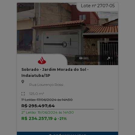
Lote nº 2707-05
885
1
Sobrado - Jardim Morada do Sol -
Indaiatuba/SP
Rua Lourenço Rossi
125,0 m²
1º Leilão: 17/06/2024 às 14h30
R$ 295.497,64
2º Leilão: 19/06/2024 às 14h30
R$ 234.257,19
-21%