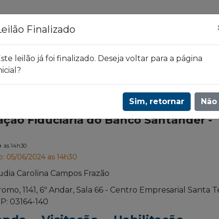
ões
Leilões
Blog
Leilão Finalizado
ste leilão já foi finalizado. Deseja voltar para a página
nicial?
a do Banco Santander - 2668
Sim, retornar
Não
nação Fiduciária do Banco Santander -
4
às 14h30
o: 05/06/2024 as 14h30
udia Carolina Campos Frazão
romo, 1141, 6º Andar, Sala 66 - Centro Empresarial Santa T
P: 03164-140