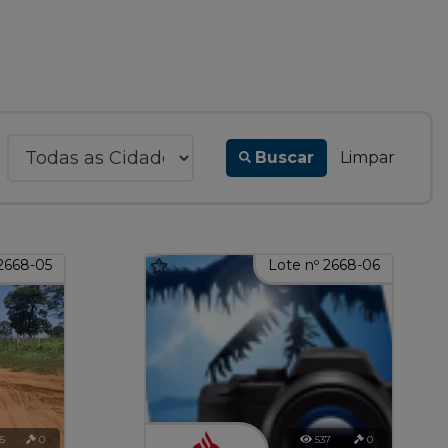
Buscar
Limpar
2668-05
Lote nº 2668-06
5
0
537
0