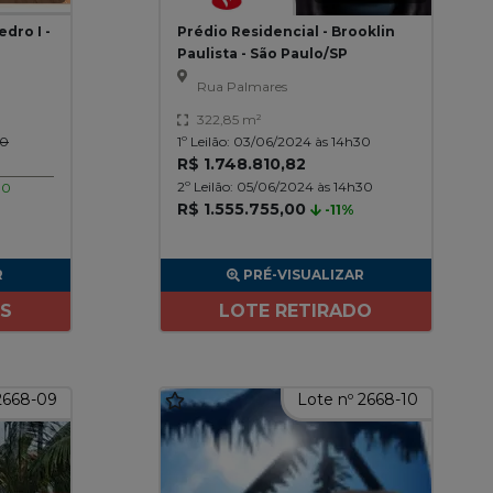
dro I -
Prédio Residencial - Brooklin
Paulista - São Paulo/SP
Rua Palmares
322,85 m²
30
1º Leilão: 03/06/2024 às 14h30
R$ 1.748.810,82
2º Leilão: 05/06/2024 às 14h30
30
R$ 1.555.755,00
-11%
R
PRÉ-VISUALIZAR
ES
LOTE RETIRADO
2668-09
Lote nº 2668-10