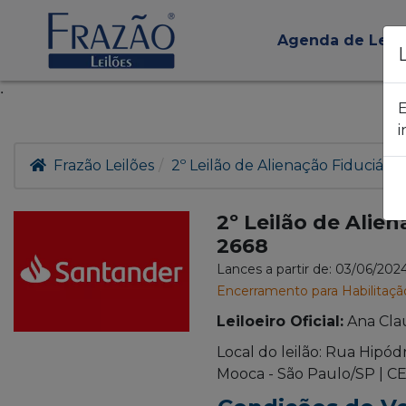
Agenda de Leil
.
E
i
Frazão Leilões
2º Leilão de Alienação Fiduciári
2º Leilão de Alie
2668
Lances a partir de: 03/06/202
Encerramento para Habilitaçã
Leiloeiro Oficial:
Ana Cla
Local do leilão: Rua Hipód
Mooca - São Paulo/SP | CE