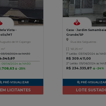
512
0
58
Bela Vista -
Casa - Jardim Samambaia 
olis/MT
Grande/SP
Augusto de M Cajango
Rua dos Salgueiros
0 m²
161,25 m²
o: 03/06/2024 às 14h30
1º Leilão: 03/06/2024 às 14h
4.343,57
R$ 309.411,00
2º Leilão: 05/06/2024 às 14h
o: 05/06/2024 às 14h30
R$ 234.335,87
3.708,63
-24%
-25%
PRÉ-VISUALIZAR
PRÉ-VISUALIZA
EM LICITANTES
LOTE SUSTAD