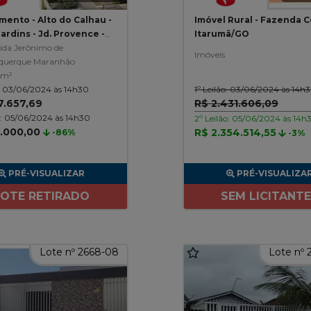
mento - Alto do Calhau -
Imóvel Rural - Fazenda Ce
ardins - Jd. Provence -
Itarumã/GO
is/MA
ida Jerônimo de
Imóveis
querque Maranhão
 m²
o: 03/06/2024 às 14h30
1º Leilão: 03/06/2024 às 14h
7.657,69
R$ 2.431.606,09
o: 05/06/2024 às 14h30
2º Leilão: 05/06/2024 às 14h
5.000,00
R$ 2.354.514,55
-86%
-3%
PRÉ-VISUALIZAR
PRÉ-VISUALIZA
LOTE RETIRADO
SEM LICITANT
Lote nº 2668-08
Lote nº 