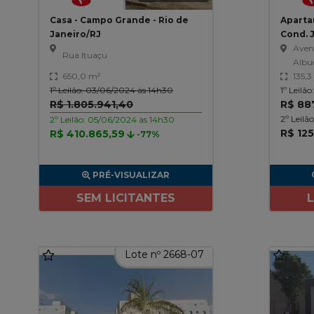
Casa - Campo Grande - Rio de
Aparta
Janeiro/RJ
Cond. J
São Lu
Aven
Rua Ituaçu
Albu
650,0 m²
135,3
1º Leilão: 03/06/2024 às 14h30
1º Leilã
R$ 1.805.941,40
R$ 88
2º Leilã
2º Leilão: 05/06/2024 às 14h30
R$ 12
R$ 410.865,59
-77%
PRÉ-VISUALIZAR
SEM LICITANTES
Lote nº 2668-07