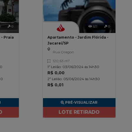
3
0
521
0
- Praia
Apartamento - Jardim Flórida -
Jacareí/SP
Rua Oregon
120,63 m²
30
1º Leilão: 03/06/2024 às 14h30
R$ 0,00
30
2º Leilão: 05/06/2024 às 14h30
R$ 0,01
R
PRÉ-VISUALIZAR
O
LOTE RETIRADO