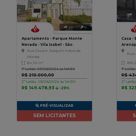
500
0
Apartamento - Parque Monte
Casa - 
Nevada - Vila Izabel - São
Arenáp
Carlos/SP
Rua Doutor Joaquim Inácio de
Rua 
Moraes
84,34 m²
186,
1º Leilão: 03/06/2024 às 14h30
1º Leilã
R$ 210.000,00
R$ 43
2º Leilão: 05/06/2024 às 14h30
2º Leilã
R$ 149.478,93
R$ 32
-29%
PRÉ-VISUALIZAR
SEM LICITANTES
S