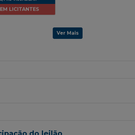
EM LICITANTES
Ver Mais
cipação do leilão