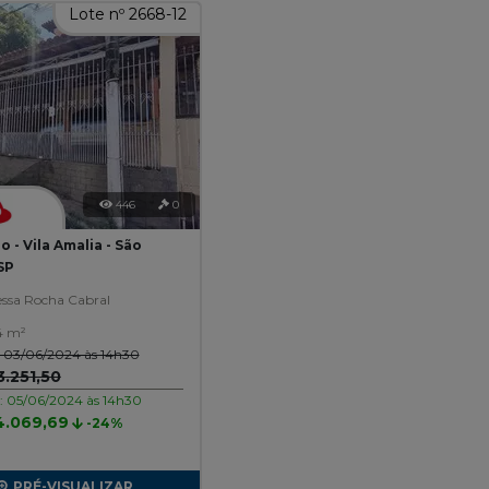
Lote nº 2668-12
446
0
 - Vila Amalia - São
SP
essa Rocha Cabral
4 m²
o: 03/06/2024 às 14h30
.251,50
o: 05/06/2024 às 14h30
4.069,69
-24%
PRÉ-VISUALIZAR