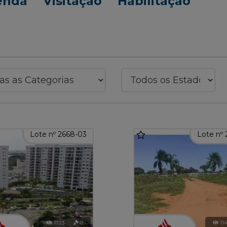
enda
Visitação
Habilitação
Lote nº 2668-03
Lote nº 
1723
0
114