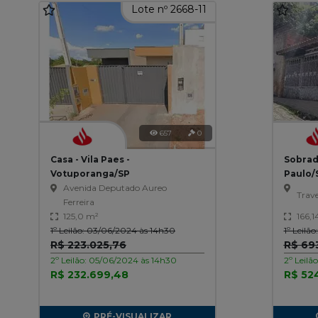
Lote nº 2668-11
657
0
Casa - Vila Paes -
Sobrado
Votuporanga/SP
Paulo/
Avenida Deputado Aureo
Trav
Ferreira
125,0 m²
166,1
1º Leilão: 03/06/2024 às 14h30
1º Leilã
R$ 223.025,76
R$ 693
2º Leilão: 05/06/2024 às 14h30
2º Leilã
R$ 232.699,48
R$ 52
PRÉ-VISUALIZAR