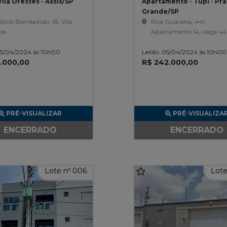
Vila Orestes - Assis/SP
Apartamento - Tupi - Pra
Grande/SP
ilvio Bombonati, 55, Vila
Rua Guaranis, 441,
tes
Apartamento 14, Vaga 44
Residencial Piazza San Pie
 05/04/2024 às 10h00
Leilão: 05/04/2024 às 10h00
Tupi
5.000,00
R$ 242.000,00
PRÉ-VISUALIZAR
PRÉ-VISUALIZA
ENCERRADO
ENCERRADO
Lote nº 006
Lote