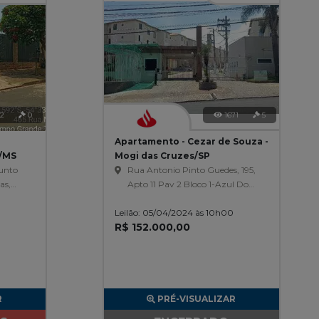
32
0
1671
5
Apartamento - Cezar de Souza -
e/MS
Mogi das Cruzes/SP
junto
Rua Antonio Pinto Guedes, 195,
as,
Apto 11 Pav 2 Bloco 1-Azul Do
s
Condomínio Rossi Ideal Cores
Leilão: 05/04/2024 às 10h00
De Mogi, Cezar De Souza
R$ 152.000,00
R
PRÉ-VISUALIZAR