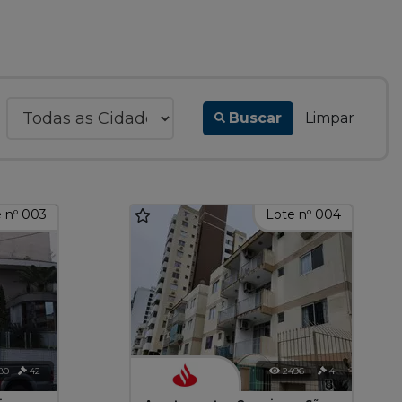
Buscar
Limpar
 nº 003
Lote nº 004
80
42
2496
4