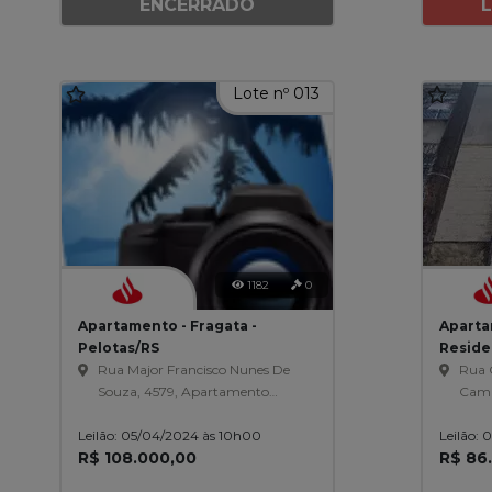
ENCERRADO
Lote nº 013
1182
0
Apartamento - Fragata -
Aparta
Pelotas/RS
Reside
Rua Major Francisco Nunes De
Magalh
Rua C
Souza, 4579, Apartamento
Cami
102-O, Life Club Fragata,
104, 
Leilão: 05/04/2024 às 10h00
Fragata
Leilão:
Anto
R$ 108.000,00
R$ 86