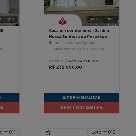
3
0
415
0
CE
Casa em condomínio - Jardim
Nossa Senhora do Perpetuo
Socorro - Campo Grande/MS
Rua Filomena Segundo
co,
Nascimento, 5457, Casa 3 Do
Condomínio Batistela
Leilão: 05/04/2024 às 10h00
Residence, Jardim Ns Sha Do
R$ 232.600,00
Perpetuo Socorro
R
PRÉ-VISUALIZAR
ES
SEM LICITANTES
e nº 011
Lote nº 012