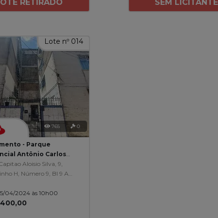
LOTE RETIRADO
SEM LICITANT
Lote nº 014
765
0
mento - Parque
ncial Antônio Carlos
ães - Salvador/BA
apitao Aloisio Silva, 9,
nho H, Número 9, Bl 9 Ap
Parque Residencial
 05/04/2024 às 10h00
nio Carlos Magalhaes
.400,00