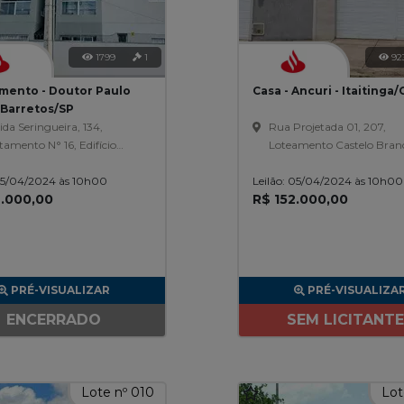
1799
1
92
mento - Doutor Paulo
Casa - Ancuri - Itaitinga/
 Barretos/SP
da Seringueira, 134,
Rua Projetada 01, 207,
amento N° 16, Edifício
Loteamento Castelo Bran
encial Chelsea, Doutor
Ancuri
 05/04/2024 às 10h00
o Prata
Leilão: 05/04/2024 às 10h00
2.000,00
R$ 152.000,00
PRÉ-VISUALIZAR
PRÉ-VISUALIZA
ENCERRADO
SEM LICITANT
Lote nº 010
Lot