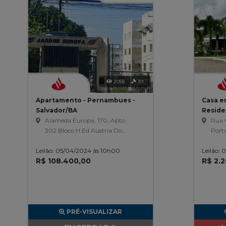
2055
39
Apartamento - Pernambues -
Casa e
Salvador/BA
Reside
Alameda Europa, 170, Apto
Clube 
Rua G
302 Bloco H Ed Austria Do
Porta
Condominio Jardim Europa,
Quadr
Leilão: 05/04/2024 às 10h00
Pernambues
Leilão:
Golfe
R$ 108.400,00
R$ 2.
PRÉ-VISUALIZAR