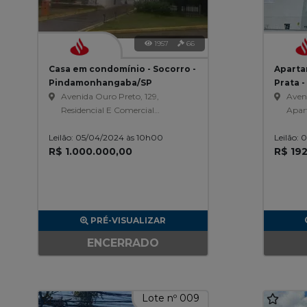
1957
66
Casa em condomínio - Socorro -
Aparta
Pindamonhangaba/SP
Prata -
Avenida Ouro Preto, 129,
Aveni
Residencial E Comercial
Apart
Colonial Village Ii-Lote 114
Resid
Leilão: 05/04/2024 às 10h00
Quadra E, Socorro
Leilão:
Paul
R$ 1.000.000,00
R$ 19
PRÉ-VISUALIZAR
ENCERRADO
Lote nº 009