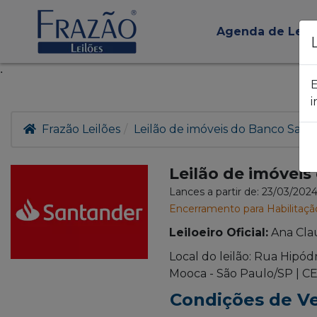
Agenda de Leil
.
E
i
Frazão Leilões
Leilão de imóveis do Banco Sant
Leilão de imóvei
Lances a partir de: 23/03/202
Encerramento para Habilitaçã
Leiloeiro Oficial:
Ana Cla
Local do leilão: Rua Hipód
Mooca - São Paulo/SP | CE
Condições de V