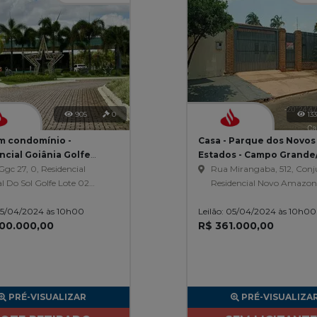
905
0
13
m condomínio -
Casa - Parque dos Novos
ncial Goiânia Golfe
Estados - Campo Grand
- Goiânia/GO
gc 27, 0, Residencial
Rua Mirangaba, 512, Con
l Do Sol Golfe Lote 02
Residencial Novo Amazon
a 28, Residencial Goiania
Parque Dos Novos Estado
 05/04/2024 às 10h00
 Clube
Leilão: 05/04/2024 às 10h00
200.000,00
R$ 361.000,00
PRÉ-VISUALIZAR
PRÉ-VISUALIZA