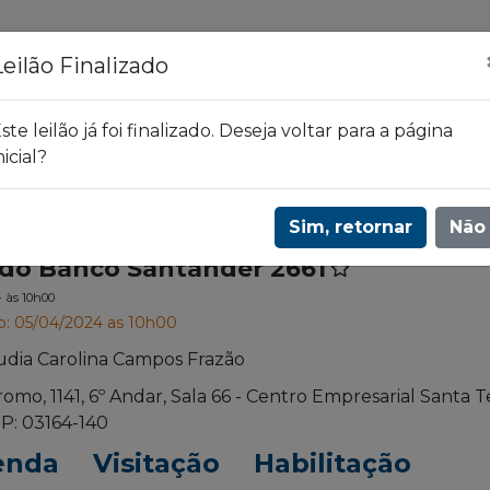
ões
Leilões
Blog
Leilão Finalizado
ste leilão já foi finalizado. Deseja voltar para a página
nicial?
ander 2661
Sim, retornar
Não
s do Banco Santander 2661
4
às 10h00
o: 05/04/2024 as 10h00
udia Carolina Campos Frazão
romo, 1141, 6º Andar, Sala 66 - Centro Empresarial Santa T
P: 03164-140
enda
Visitação
Habilitação