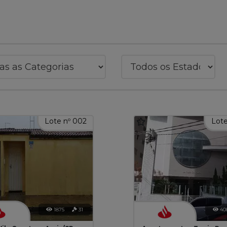
Lote nº 002
Lote
1875
31
40