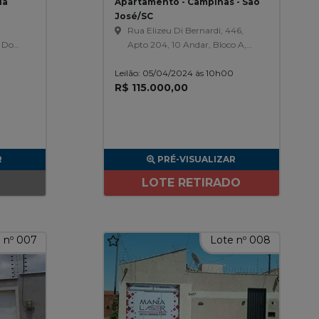
ia
Apartamento - Campinas - São
José/SC
Rua Elizeu Di Bernardi, 446,
 Do
Apto 204, 10 Andar, Bloco A,
tro,
Vaga De Garagem N0 17,
Leilão: 05/04/2024 às 10h00
Edificio Carlos I, Campinas
R$ 115.000,00
R
PRÉ-VISUALIZAR
LOTE RETIRADO
 nº 007
Lote nº 008