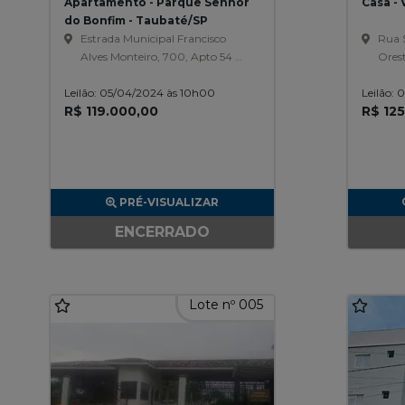
Apartamento - Parque Senhor
Casa - 
do Bonfim - Taubaté/SP
Estrada Municipal Francisco
Rua S
Alves Monteiro, 700, Apto 54 A
Ores
- Bloco A - Condominio
Leilão: 05/04/2024 às 10h00
Residencial Villa Splendore,
Leilão:
R$ 119.000,00
R$ 12
Parque Senhor Do Bonfim
PRÉ-VISUALIZAR
ENCERRADO
Lote nº 005