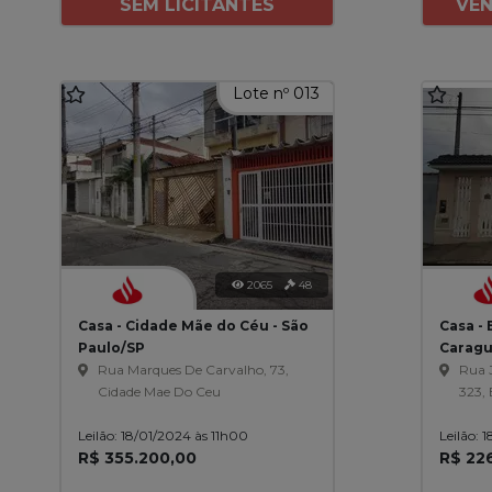
SEM LICITANTES
VEN
Lote nº 013
2065
48
Casa - Cidade Mãe do Céu - São
Casa - 
Paulo/SP
Caragu
Rua Marques De Carvalho, 73,
Rua 
Cidade Mae Do Ceu
323, 
Leilão: 18/01/2024 às 11h00
Leilão: 
R$ 355.200,00
R$ 22