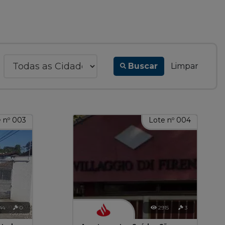
Buscar
Limpar
 nº 003
Lote nº 004
44
0
2915
3