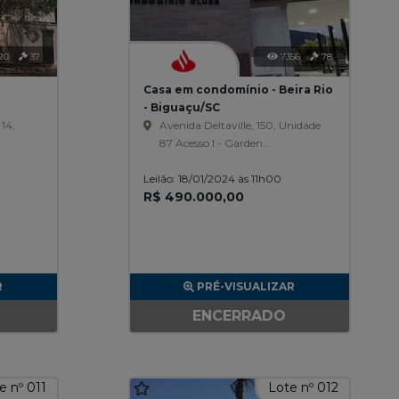
20
37
7356
78
Casa em condomínio - Beira Rio
- Biguaçu/SC
14,
Avenida Deltaville, 150, Unidade
87 Acesso I - Garden
Condomínio Clube, Beira Rio
Leilão: 18/01/2024 às 11h00
R$ 490.000,00
R
PRÉ-VISUALIZAR
ENCERRADO
e nº 011
Lote nº 012