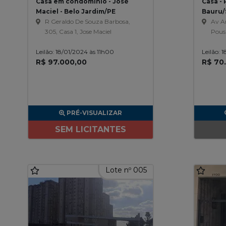
Casa em condomínio - José
Casa - 
Maciel - Belo Jardim/PE
Bauru/
R Geraldo De Souza Barbosa,
Av An
305, Casa 1, Jose Maciel
Pous
Leilão: 18/01/2024 às 11h00
Leilão: 
R$ 97.000,00
R$ 70
PRÉ-VISUALIZAR
SEM LICITANTES
Lote nº 005