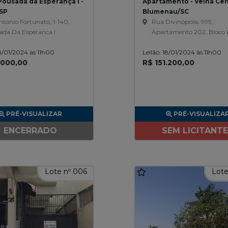
Pousada da Esperança I -
Apartamento - Velha Cent
SP
Blumenau/SC
tonio Fortunato, 1-140,
Rua Divinópolis, 999,
ada Da Esperanca I
Apartamento 202, Bloco 
Condomínio Residencial
18/01/2024 às 11h00
Leilão: 18/01/2024 às 11h00
Divinópolis, Velha Central
.000,00
R$ 151.200,00
PRÉ-VISUALIZAR
PRÉ-VISUALIZA
ENCERRADO
SEM LICITANT
Lote nº 006
Lote