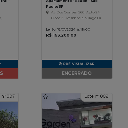
ral -
Apartamento - Saúde - São
Paulo/SP
Av Dos Ourives, 560, Apto 24,
K,
Bloco 2 - Residencial Villago Di
Firenze, Saude
Leilão: 18/01/2024 às 11h00
R$ 163.200,00
R
PRÉ-VISUALIZAR
ES
ENCERRADO
 nº 007
Lote nº 008