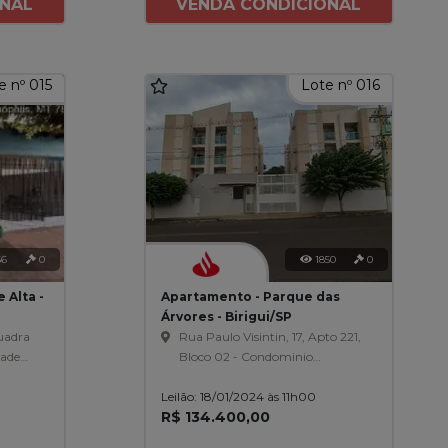
ONAL
VENDA CONDICIONAL
e nº 015
Lote nº 016
56
0
1850
0
 Alta -
Apartamento - Parque das
Árvores - Birigui/SP
uadra
Rua Paulo Visintin, 17, Apto 221,
dade
Bloco 02 - Condominio
Residencial Rouxinol, Parque
Leilão: 18/01/2024 às 11h00
Das Arvores
R$ 134.400,00