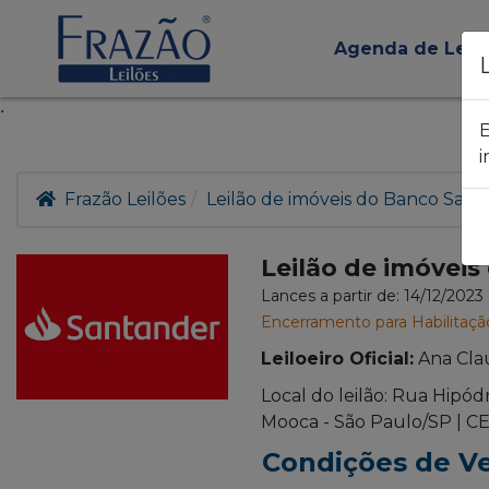
Agenda de Leil
.
E
i
Frazão Leilões
Leilão de imóveis do Banco Sant
Leilão de imóvei
Lances a partir de: 14/12/2023
Encerramento para Habilitaçã
Leiloeiro Oficial:
Ana Cla
Local do leilão: Rua Hipód
Mooca - São Paulo/SP | CE
Condições de V