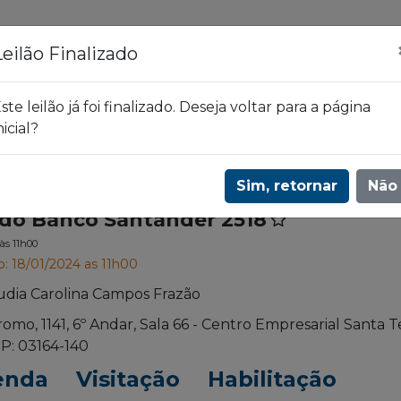
ões
Leilões
Blog
Leilão Finalizado
ste leilão já foi finalizado. Deseja voltar para a página
nicial?
ander 2518
Sim, retornar
Não
s do Banco Santander 2518
às 11h00
o: 18/01/2024 as 11h00
udia Carolina Campos Frazão
romo, 1141, 6º Andar, Sala 66 - Centro Empresarial Santa T
P: 03164-140
enda
Visitação
Habilitação