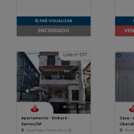
PRÉ-VISUALIZAR
ENCERRADO
VEN
Lote nº 017
3326
12
Apartamento - Embaré -
Casa - A
Santos/SP
Ubera
Rua Major Santos Silva, 18,
Rua 