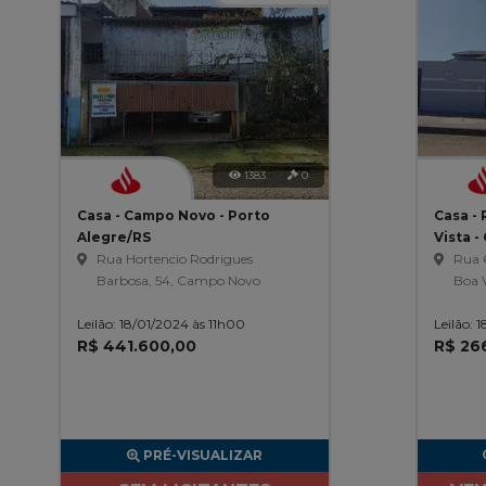
1383
0
Casa - Campo Novo - Porto
Casa - 
Alegre/RS
Vista 
Rua Hortencio Rodrigues
Rua 6
Barbosa, 54, Campo Novo
Boa V
Leilão: 18/01/2024 às 11h00
Leilão: 
R$ 441.600,00
R$ 26
PRÉ-VISUALIZAR