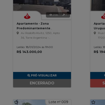
2108
1
Apartamento - Zona
Aparta
Predominantemente
Urugua
Residencial Dois (ZPR 2) - Nova
Av Rodolfo Kivitz, 1250, Apto
Rua 
Odessa/SP
36, Torre Argentina -
1700
Condominio Residencial Das
Edifi
Leilão: 18/01/2024 às 11h00
Américas, Zona
Leilão: 
Ranq
R$ 143.000,00
R$ 19
Predominantemente
Residencial Dois ( Zpr 2)
PRÉ-VISUALIZAR
ENCERRADO
S
Lote nº 009