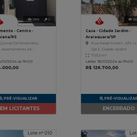
1909
0
28
mento - Centro -
Casa - Cidade Jardim -
iana/RS
Araraquara/SP
Quinze De Novembro,
Rua Assad Azzem, S/N, Lt 
, Apartamento 46 -
Qd 3, Cidade Jardim
cio Constantina
705,5 m²
18/01/2024 às 11h00
uetat, Centro
Leilão: 18/01/2024 às 11h00
4.000,00
R$ 126.700,00
PRÉ-VISUALIZAR
PRÉ-VISUALIZA
EM LICITANTES
ENCERRADO
Lote nº 010
Lot