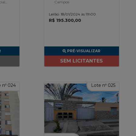
ial
Campos
Vagas
s,
Leilão: 18/01/2024 às 11h00
R$ 195.300,00
R
PRÉ-VISUALIZAR
SEM LICITANTES
 nº 024
Lote nº 025