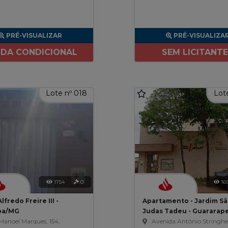
PRÉ-VISUALIZAR
PRÉ-VISUALIZA
DA CONDICIONAL
SEM LICITANT
Lote nº 018
Lote
1754
0
16
lfredo Freire III -
Apartamento - Jardim S
ba/MG
Judas Tadeu - Guararap
Manoel Marques, 154,
Avenida Antônio Stringhe