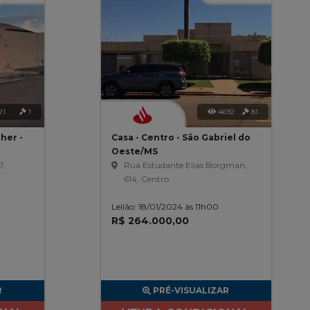
21
1
4692
81
her -
Casa - Centro - São Gabriel do
Oeste/MS
7,
Rua Estudante Elias Borgman,
614, Centro
Leilão: 18/01/2024 às 11h00
R$ 264.000,00
R
PRÉ-VISUALIZAR