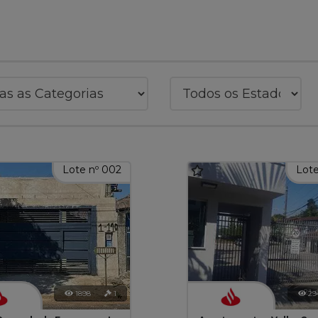
Lote nº 002
Lote
1898
1
29