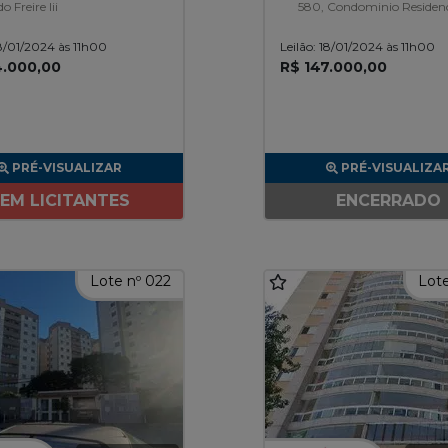
o Freire Iii
580, Condominio Residenc
The Duo Apto 14 -Com 2 
18/01/2024 às 11h00
Leilão: 18/01/2024 às 11h00
De Garagem Determinada
4.000,00
R$ 147.000,00
Jardim Sao Judas Tadeu
PRÉ-VISUALIZAR
PRÉ-VISUALIZA
EM LICITANTES
ENCERRADO
Lote nº 022
Lote