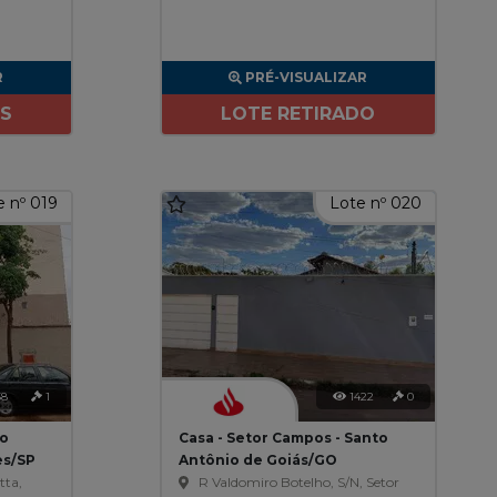
R
PRÉ-VISUALIZAR
ES
LOTE RETIRADO
 nº 019
Lote nº 020
58
1
1422
0
ão
Casa - Setor Campos - Santo
es/SP
Antônio de Goiás/GO
tta,
R Valdomiro Botelho, S/N, Setor