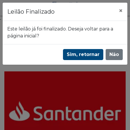
×
Leilão Finalizado
.
Este leilão já foi finalizado. Deseja voltar para a
página inicial?
Frazão Leilões
Leilão de Ex-Agências desocupadas - Banco
Sim, retornar
Não
Santander - 2507