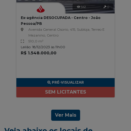
542
0
Ex-agência DESOCUPADA - Centro - João
Pessoa/PB
Avenida General Osorio, 415, Subloja, Terreo E
Mezanino, Centro
510,0 m²
Leilão: 18/12/2023 às 11h00
R$ 1.548.000,00
PRÉ-VISUALIZAR
SEM LICITANTES
Ver Mais
Veja abaixo os locais de