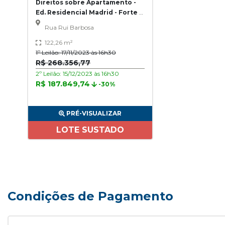
Direitos sobre Apartamento -
Ed. Residencial Madrid - Forte -
Praia Grande/SP
Rua Rui Barbosa
122,26 m²
1º Leilão: 17/11/2023 às 16h30
R$ 268.356,77
2º Leilão: 15/12/2023 às 16h30
R$ 187.849,74
-30%
PRÉ-VISUALIZAR
LOTE SUSTADO
Condições de Pagamento